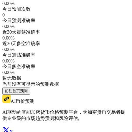
0.00
%
今日预测次数
0
今日预测准确率
0.00
%
近30天震荡准确率
0.00
%
近30天多空准确率
0.00
%
今日震荡准确率
0.00
%
今日多空准确率
0.00
%
暂无数据
当前没有可显示的预测数据
前往首页预测
AI币价预测
AI驱动的智能加密货币价格预测平台，为加密货币交易者提
供专业级的市场趋势预测和风险评估。
X