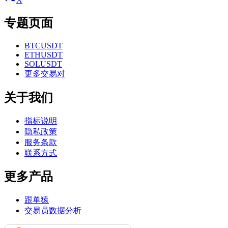
专题页面
BTCUSDT
ETHUSDT
SOLUSDT
更多交易对
关于我们
指标说明
隐私政策
服务条款
联系方式
更多产品
跟单猿
交易员数据分析