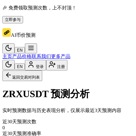
🎉 免费领取预测次数，上不封顶！
立即参与
AI币价预测
EN
主页
产品价格
联系我们
更多产品
EN
登录
注册
返回交易对列表
ZRXUSDT
预测分析
实时预测数据与历史表现分析，仅展示最近3天预测内容
近30天预测次数
0
近30天预测准确率