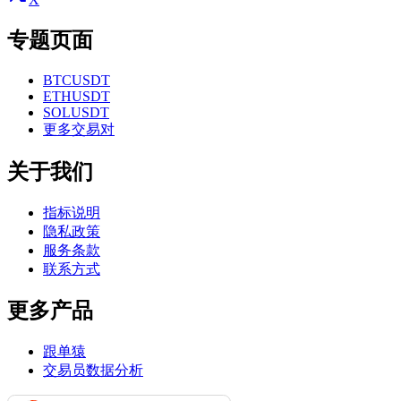
专题页面
BTCUSDT
ETHUSDT
SOLUSDT
更多交易对
关于我们
指标说明
隐私政策
服务条款
联系方式
更多产品
跟单猿
交易员数据分析