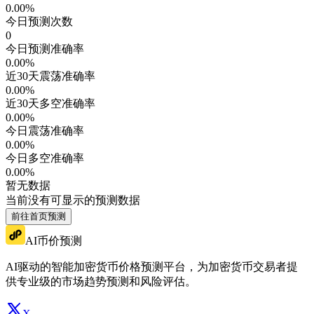
0.00
%
今日预测次数
0
今日预测准确率
0.00
%
近30天震荡准确率
0.00
%
近30天多空准确率
0.00
%
今日震荡准确率
0.00
%
今日多空准确率
0.00
%
暂无数据
当前没有可显示的预测数据
前往首页预测
AI币价预测
AI驱动的智能加密货币价格预测平台，为加密货币交易者提
供专业级的市场趋势预测和风险评估。
X