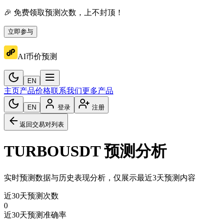
🎉 免费领取预测次数，上不封顶！
立即参与
AI币价预测
EN
主页
产品价格
联系我们
更多产品
EN
登录
注册
返回交易对列表
TURBOUSDT
预测分析
实时预测数据与历史表现分析，仅展示最近3天预测内容
近30天预测次数
0
近30天预测准确率