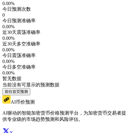
0.00
%
今日预测次数
0
今日预测准确率
0.00
%
近30天震荡准确率
0.00
%
近30天多空准确率
0.00
%
今日震荡准确率
0.00
%
今日多空准确率
0.00
%
暂无数据
当前没有可显示的预测数据
前往首页预测
AI币价预测
AI驱动的智能加密货币价格预测平台，为加密货币交易者提
供专业级的市场趋势预测和风险评估。
X