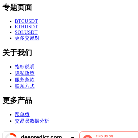
专题页面
BTCUSDT
ETHUSDT
SOLUSDT
更多交易对
关于我们
指标说明
隐私政策
服务条款
联系方式
更多产品
跟单猿
交易员数据分析