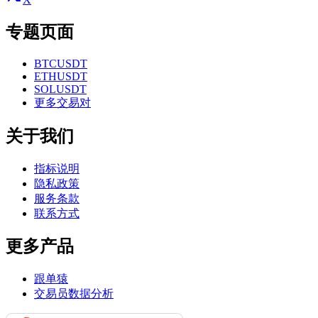
专题页面
BTCUSDT
ETHUSDT
SOLUSDT
更多交易对
关于我们
指标说明
隐私政策
服务条款
联系方式
更多产品
跟单猿
交易员数据分析