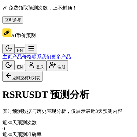
🎉 免费领取预测次数，上不封顶！
立即参与
AI币价预测
EN
主页
产品价格
联系我们
更多产品
EN
登录
注册
返回交易对列表
RSRUSDT
预测分析
实时预测数据与历史表现分析，仅展示最近3天预测内容
近30天预测次数
0
近30天预测准确率