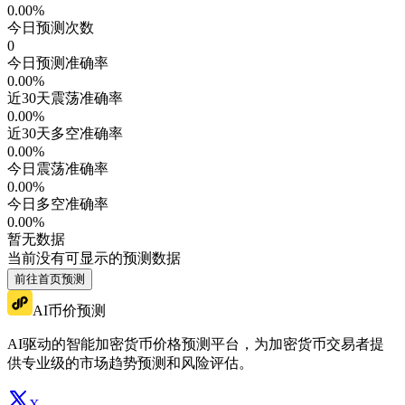
0.00
%
今日预测次数
0
今日预测准确率
0.00
%
近30天震荡准确率
0.00
%
近30天多空准确率
0.00
%
今日震荡准确率
0.00
%
今日多空准确率
0.00
%
暂无数据
当前没有可显示的预测数据
前往首页预测
AI币价预测
AI驱动的智能加密货币价格预测平台，为加密货币交易者提
供专业级的市场趋势预测和风险评估。
X