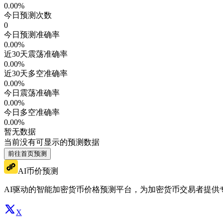
0.00
%
今日预测次数
0
今日预测准确率
0.00
%
近30天震荡准确率
0.00
%
近30天多空准确率
0.00
%
今日震荡准确率
0.00
%
今日多空准确率
0.00
%
暂无数据
当前没有可显示的预测数据
前往首页预测
AI币价预测
AI驱动的智能加密货币价格预测平台，为加密货币交易者提供
X