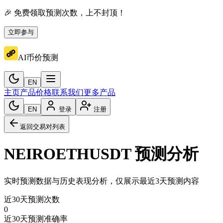
🎉 免费领取预测次数，上不封顶！
立即参与
AI币价预测
EN
主页
产品价格
联系我们
更多产品
EN
登录
注册
返回交易对列表
NEIROETHUSDT
预测分析
实时预测数据与历史表现分析，仅展示最近3天预测内容
近30天预测次数
0
近30天预测准确率