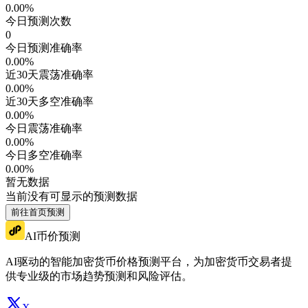
0.00
%
今日预测次数
0
今日预测准确率
0.00
%
近30天震荡准确率
0.00
%
近30天多空准确率
0.00
%
今日震荡准确率
0.00
%
今日多空准确率
0.00
%
暂无数据
当前没有可显示的预测数据
前往首页预测
AI币价预测
AI驱动的智能加密货币价格预测平台，为加密货币交易者提
供专业级的市场趋势预测和风险评估。
X