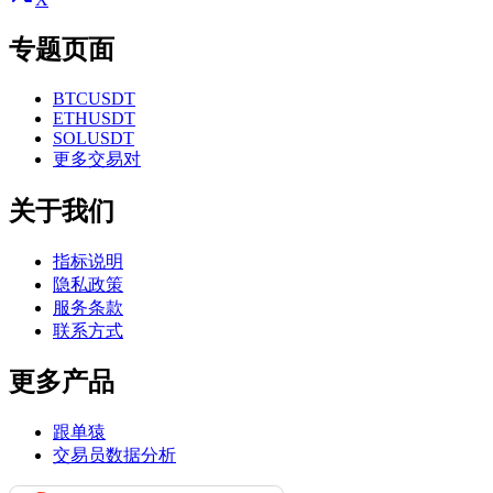
专题页面
BTCUSDT
ETHUSDT
SOLUSDT
更多交易对
关于我们
指标说明
隐私政策
服务条款
联系方式
更多产品
跟单猿
交易员数据分析