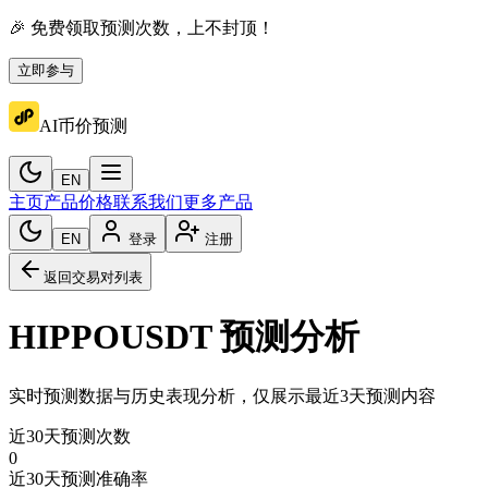
🎉 免费领取预测次数，上不封顶！
立即参与
AI币价预测
EN
主页
产品价格
联系我们
更多产品
EN
登录
注册
返回交易对列表
HIPPOUSDT
预测分析
实时预测数据与历史表现分析，仅展示最近3天预测内容
近30天预测次数
0
近30天预测准确率