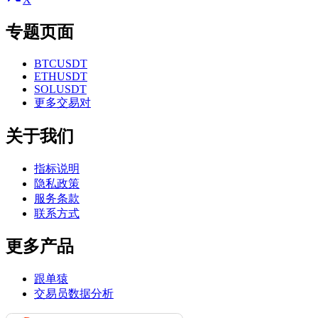
专题页面
BTCUSDT
ETHUSDT
SOLUSDT
更多交易对
关于我们
指标说明
隐私政策
服务条款
联系方式
更多产品
跟单猿
交易员数据分析