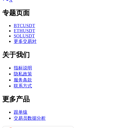
专题页面
BTCUSDT
ETHUSDT
SOLUSDT
更多交易对
关于我们
指标说明
隐私政策
服务条款
联系方式
更多产品
跟单猿
交易员数据分析