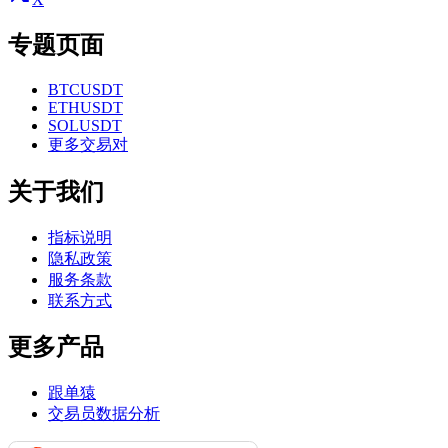
专题页面
BTCUSDT
ETHUSDT
SOLUSDT
更多交易对
关于我们
指标说明
隐私政策
服务条款
联系方式
更多产品
跟单猿
交易员数据分析