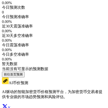
0.00
%
今日预测次数
0
今日预测准确率
0.00
%
近30天震荡准确率
0.00
%
近30天多空准确率
0.00
%
今日震荡准确率
0.00
%
今日多空准确率
0.00
%
暂无数据
当前没有可显示的预测数据
前往首页预测
AI币价预测
AI驱动的智能加密货币价格预测平台，为加密货币交易者提
供专业级的市场趋势预测和风险评估。
X