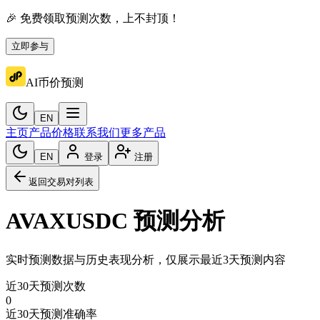
🎉 免费领取预测次数，上不封顶！
立即参与
AI币价预测
EN
主页
产品价格
联系我们
更多产品
EN
登录
注册
返回交易对列表
AVAXUSDC
预测分析
实时预测数据与历史表现分析，仅展示最近3天预测内容
近30天预测次数
0
近30天预测准确率