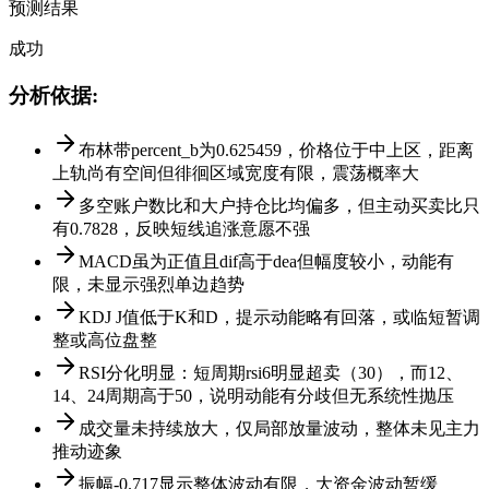
预测结果
成功
分析依据
:
布林带percent_b为0.625459，价格位于中上区，距离
上轨尚有空间但徘徊区域宽度有限，震荡概率大
多空账户数比和大户持仓比均偏多，但主动买卖比只
有0.7828，反映短线追涨意愿不强
MACD虽为正值且dif高于dea但幅度较小，动能有
限，未显示强烈单边趋势
KDJ J值低于K和D，提示动能略有回落，或临短暂调
整或高位盘整
RSI分化明显：短周期rsi6明显超卖（30），而12、
14、24周期高于50，说明动能有分歧但无系统性抛压
成交量未持续放大，仅局部放量波动，整体未见主力
推动迹象
振幅-0.717显示整体波动有限，大资金波动暂缓