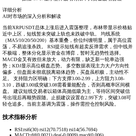
详细分析
AI对市场的深入分析和解读
当前XRPUSDT总体上涨后进入震荡整理，布林带显示价格贴
近中上区，短线暂未突破上轨也未跌破中轨。 均线系统
（MA5/10/20/50/200）基本重叠，价位纠缠明显，属于高位震
荡，不易追涨杀跌。 RSI提示短线有超卖反弹需求，但中线并
不极端，整体分化显示资金在博弈，暂时无趋势性选择。
MACD金叉有效但未放大，动力有限，缺乏新一轮单边强
势；KDJ显示高位横盘态势。 多空数据表现主力大户方向性
偏多，但盘面未彻底脱离箱体趋势，买盘虽积极，主动性不
足。 支持阻力区明确：下方支撑3.00-2.99，上方阻力3.08-
3.10，跌破3.00或突破3.08需看量能配合，否则高概率区间横
盘。 建议短线交易者以箱体高抛低吸为主，等待区间突破信
号出现后再顺势跟随。止损建议设置在2.99下方，突破3.08可
轻仓追多。当前主基调为震荡，操作需控仓控制风险。
技术指标分析
RSI:
rsi6(30) rsi12(70.7518) rsi14(56.7694)
MACD:
dif(0.0021) dea(-0.0009) macd(0.006)