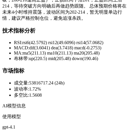
214，等待突破方向明确后再做趋势跟随。 总体预期价格将在
未来4小时维持震荡，波动区间为202-214，暂无明显单边行
情，建议严格控制仓位，避免追涨杀跌。
技术指标分析
RSI:
rsi6(42.5792) rsi12(49.6096) rsi14(57.0682)
MACD:
dif(3.6041) dea(3.7418) macd(-0.2753)
MA:
ma5(211.13) ma10(211.13) ma20(205.48)
布林带
:
up(220.5) mid(205.48) down(190.46)
市场指标
成交量
:
53816717.24 (24h)
波动率
:
1.72%
多空比
:
1.5608
AI模型信息
使用模型
gpt-4.1