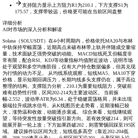
支持阻力显示上方阻力R1为210.1，下方支撑S1为
175.57，支撑带较远，价格更可能在当前区间盘整
详细分析
AI对市场的深入分析和解读
Solana（SOLUSDT）在4小时周期内，价格依托MA20与布林
中轨保持窄幅震荡，近期高点未破布林带上轨并伴随成交量缩
量，技术面缺乏强势突破的动能。 MACD短线死叉但幅度非
常有限，配合RSI、KDJ等动量指标均值附近波动，说明市场
处于观望和多空均衡阶段，仅有大户持仓数据偏多，但其兑现
为行情的动力不足。 从均线系统观察，短线MA5、MA10下穿
价格，显示短期回调压力，长期均线多头支撑仍在，属于高位
整理的结构。支撑阻力分析，210.1为重要短线阻力，突破前
难有趋势性行情，区间202-214为主要波动区。 当前振
幅-2.552，波动率ATR为6.34，处于稳健震荡格局，并未出现
极端拉升或跳水信号。从K线图历史走势看，近期涨幅已较
大，涨势温和收敛，动能逐步衰减。 综合来看，短线继续观
望，等待突发性放量突破指引新方向。若有效突破214，则可
能展开新一轮上攻；下方如果跌破202，则需警惕回踩至195区
域。 建议操作以区间为主，短线低多高空（靠近202-204低
吸，208-210逢高止盈），止损区间下沿201，止盈区间上沿