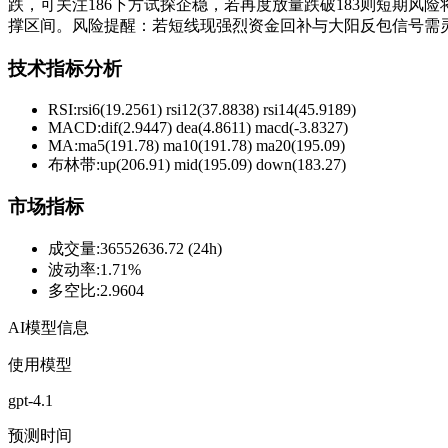
跌，可关注186下方试探企稳，若再度放量跌破183则短期风险将
撑区间。风险提醒：若短线现强烈资金回补与大阳反包信号需
技术指标分析
RSI:
rsi6(19.2561) rsi12(37.8838) rsi14(45.9189)
MACD:
dif(2.9447) dea(4.8611) macd(-3.8327)
MA:
ma5(191.78) ma10(191.78) ma20(195.09)
布林带
:
up(206.91) mid(195.09) down(183.27)
市场指标
成交量
:
36552636.72 (24h)
波动率
:
1.71%
多空比
:
2.9604
AI模型信息
使用模型
gpt-4.1
预测时间