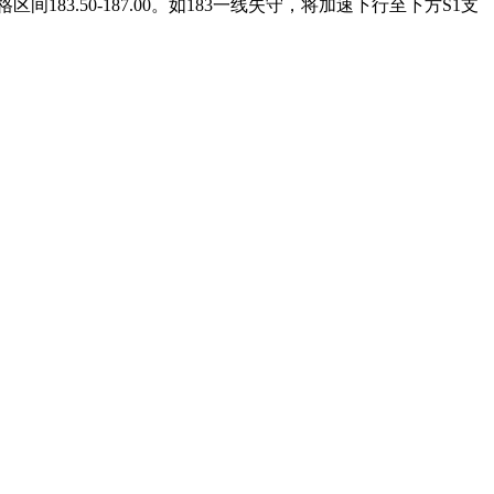
3.50-187.00。如183一线失守，将加速下行至下方S1支