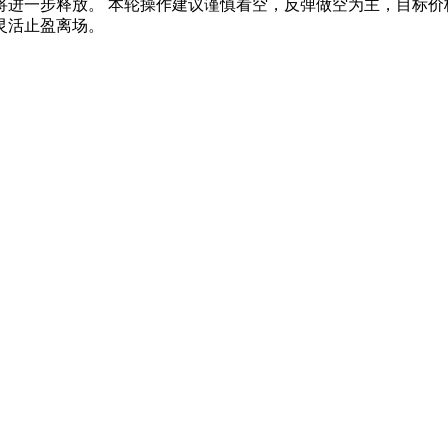
进一步释放。 本轮操作建议谨慎看空，反弹做空为主，目标价格区间18
灵活止盈离场。