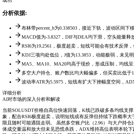
成功
分析依据
:
布林带percent_b为0.338503，接近下轨，波动区
MACD值为-3.8327，DIF与DEA均下滑，空头能量
RSI6为19.2561，极度超卖，短线可能会有技术反
KDJ三项均处低位，J值为13.3853，动能极弱，未见
MA5、MA10、MA20均高于现价，形成压制，均线
多空大户持仓、账户数比均大幅偏多，但买卖比低于
波动率ATR为5.5975，短线有扩大下挫幅度空间，A
详细分析
AI对市场的深入分析和解读
当前SOLUSDT价格自高位快速回落，K线已跌破多条均线支撑。
象，配合RSI6极度超卖，说明短线或有反弹但持续下跌概率大于
限且随时可能遇阻走弱。 虽然多空账户比（2.96）与大户持仓
体成交量温和放大但未见恐慌杀跌，ADX维持高位表明本轮下