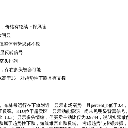
间下移，价格有继续下探风险
释放明显
弹，但整体弱势思路不改
明显反转信号
呈空头排列
1，存在多头被套可能
DX高于35，对趋势性下跌具有支撑
布林带运行在下轨附近，显示市场弱势，且percent_b低于0
反弹。KDJ位于超卖区，显示动能极弱，尚未见明显背离信号。 
比（3.3）显示多头情绪，但买卖主动比仅为0.9744，说明实
跌属于趋势性下跌，短线难言止跌反转。 考虑趋势与指标共振，预