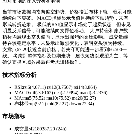
AI对市场的深入分析和解读
当前市场数据均指向偏空趋势。价格接近布林下轨，暗示可能
继续向下突破。 MACD指标显示负值且持续下跌趋势，未有
形成转折迹象。 极低的RSI值显示市场处于超卖状态，但未见
明显反弹信号，可能继续向支撑位移动。 大户持仓和账户数
指标均展现出空头偏向，显示出强烈的卖压影响。 成交量维
持在较稳定水平，未显示出激烈变化，表明空头较为持续。
支撑点67.29接近当前价格，若失守可能进一步看到66.500一
线。 考虑到整体指标及短期走势，建议短线以观望为主，等
确认支撑区域效果后再考虑短线操作。
技术指标分析
RSI:
rsi6(4.6711) rsi12(3.7507) rsi14(8.864)
MACD:
dif(-3.6162) dea(-1.9994) macd(-3.2336)
MA:
ma5(75.52) ma10(75.52) ma20(82.27)
布林带
:
up(92.2) mid(82.27) down(72.34)
市场指标
成交量
:
42189387.29 (24h)