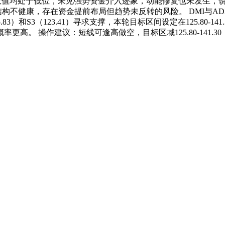
DJ数值均处于低位，未见强势资金介入迹象，动能修复也未发生，
构不健康，存在资金提前布局但趋势未反转的风险。 DMI与ADX数
.83）和S3（123.41）寻求支撑，本轮目标区间设定在125.80
。 操作建议：短线可逢高做空，目标区域125.80-141.3