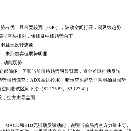
下行趋势占优，且带宽较宽（0.40），波动空间打开，易延续趋势
，且全部呈空头排列，短线及中线趋势向下
能偏弱且无反转迹象
偏低水平，未到超卖但弱势明显
间，动能弱势
和持仓都偏多，但和当前价格趋势明显背离，资金难以推动反转
6.97），趋势强烈偏空；ADX高达49.48，暗示空头趋势非常明确且强势
试区间下沿（S2 125.83、S3 123.41）
接，空方主导盘面
显，MACD和KDJ无强劲反弹动能，说明当前局势空方力量主导。