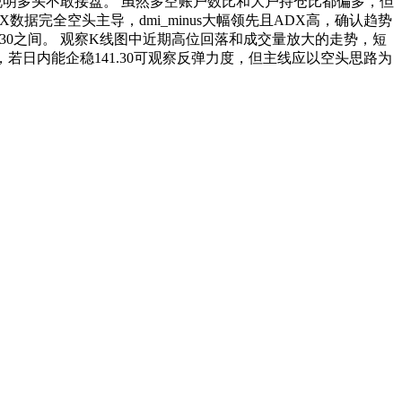
说明多头不敢接盘。 虽然多空账户数比和大户持仓比都偏多，但
据完全空头主导，dmi_minus大幅领先且ADX高，确认趋势
-141.30之间。 观察K线图中近期高位回落和成交量放大的走势，短
0，若日内能企稳141.30可观察反弹力度，但主线应以空头思路为