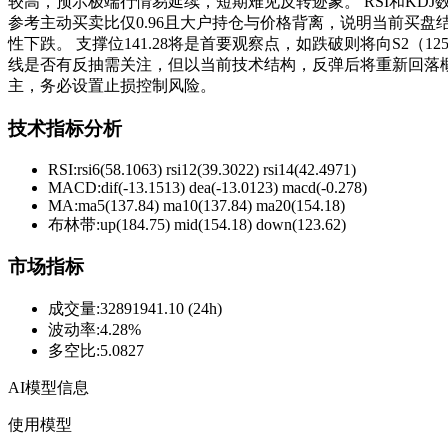
较高，预示极端行情易延续，短期难见反转迹象。 RSI和K
参考主动买卖比仅0.96且大户持仓与价格背离，说明当前买盘结
性下跌。 支撑位141.28将是首要观察点，如跌破则将向S2（125
线是否有反抽需关注，但以当前技术结构，反弹后将重新回落概率更高
主，务必设置止损控制风险。
技术指标分析
RSI:
rsi6(58.1063) rsi12(39.3022) rsi14(42.4971)
MACD:
dif(-13.1513) dea(-13.0123) macd(-0.278)
MA:
ma5(137.84) ma10(137.84) ma20(154.18)
布林带
:
up(184.75) mid(154.18) down(123.62)
市场指标
成交量
:
32891941.10 (24h)
波动率
:
4.28%
多空比
:
5.0827
AI模型信息
使用模型