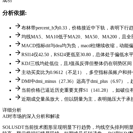
成功
分析依据
:
布林带percent_b为0.33，价格接近中下轨，表明
均线MA5、MA10低于MA20、MA50、MA200
MACD指标dif与dea均为负，macd柱继续收缩，动
RSI14仅42.50，RSI24更低至30.80，总体处于
KDJ三线均处低位，且J值虽反弹但整体仍在弱势区
主动买卖比为0.9612（不足1），多空指标虽账户
DMI中dmi_minus（27.36）远高于dmi_plus（
当前价格已逼近历史重要支撑S1（141.28），如破位有空间测
近期成交量虽放大，但以阴量为主，表明抛压大于承
详细分析
AI对市场的深入分析和解读
SOLUSDT当前技术图形呈现明显下行趋势，均线空头排列明