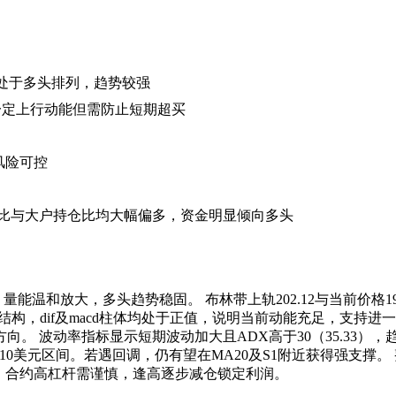
0，处于多头排列，趋势较强
短线有一定上行动能但需防止短期超买
风险可控
户数比与大户持仓比均大幅偏多，资金明显倾向多头
放大，多头趋势稳固。 布林带上轨202.12与当前价格190.99
构，dif及macd柱体均处于正值，说明当前动能充足，支持进一
 波动率指标显示短期波动加大且ADX高于30（35.33），趋
，上看210美元区间。若遇回调，仍有望在MA20及S1附近获得强支撑
下方。合约高杠杆需谨慎，逢高逐步减仓锁定利润。