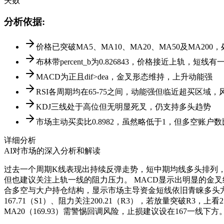
失败
分析依据
:
价格已突破MA5、MA10、MA20、MA50及MA20
布林带percent_b为0.826843，价格接近上轨，
MACD为正且dif>dea，金叉形态维持，上升动能强
RSI各周期均在65-75之间，动能强但临近超买区域，
KDJ三线处于高位但无明显死叉，仍支持多头趋势
市场主动买卖比0.8982，虽然略低于1，但多空账
详细分析
AI对市场的深入分析和解读
过去一个周期K线表现出持续反弹走势，短中期均线多头排列，量能温和
但也建议关注上轨一线的阻力压力。 MACD显示出明显的金叉结
合多空与大户持仓结构，显示市场主导资金短线依旧青睐多头方向。
167.71（S1）、阻力关注200.21（R3），若放量突破R3
MA20（169.93）需警惕回调风险，止损建议设在167一线