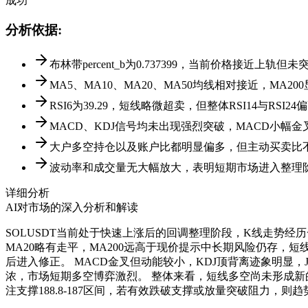
成功
分析依据
:
布林带percent_b为0.737399，当前价格接近上轨
MA5、MA10、MA20、MA50均线相对接近，MA
RSI6为39.29，短线略微超卖，但整体RSI14与RS
MACD、KDJ信号均未出现强烈突破，MACD小幅
大户多空持仓以及账户比都明显偏多，但主动买卖比
波动率和成交量无大幅放大，表明短期市场进入整理
详细分析
AI对市场的深入分析和解读
SOLUSDT当前处于快速上涨后的回调整理阶段，K线走势经
MA20略有走平，MA200远高于现价提示中长期风险仍存，短线在
后进入修正。 MACD金叉但动能较小，KDJ顶背离迹象明显
浓，市场短期多空博弈激烈。 整体来看，短线多空尚未形成新的主趋势
注支撑188.8-187区间，若有效跌破支撑或放量突破阻力，则