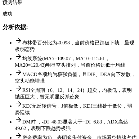
预测结果
成功
分析依据
:
布林带百分比为-0.098，当前价格已跌破下轨，呈现
极弱态势
均线系统(MA5=109.07，MA10=115.61，
MA20=120.43)明显空头排列，当前价格远低于均线
MACD各项均为极强负值，且DIF、DEA向下发散，
空头动能增强
RSI全周期（6、12、14、24）超卖，均极低，表明
抛压巨大，暂无明显反弹迹象
KDJ无反转信号，J值极低，KDJ三线处于低位，弱
势延续
DMI中，-DI=48.03显著大于+DI=6.83，ADX高达
49.62，表明下跌趋势极强
资金费率为负，表明多头付资金，市场看空情绪占优