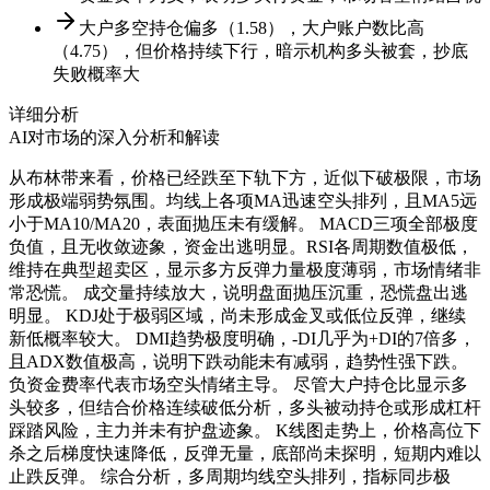
大户多空持仓偏多（1.58），大户账户数比高
（4.75），但价格持续下行，暗示机构多头被套，抄底
失败概率大
详细分析
AI对市场的深入分析和解读
从布林带来看，价格已经跌至下轨下方，近似下破极限，市场
形成极端弱势氛围。均线上各项MA迅速空头排列，且MA5远
小于MA10/MA20，表面抛压未有缓解。 MACD三项全部极度
负值，且无收敛迹象，资金出逃明显。RSI各周期数值极低，
维持在典型超卖区，显示多方反弹力量极度薄弱，市场情绪非
常恐慌。 成交量持续放大，说明盘面抛压沉重，恐慌盘出逃
明显。 KDJ处于极弱区域，尚未形成金叉或低位反弹，继续
新低概率较大。 DMI趋势极度明确，-DI几乎为+DI的7倍多，
且ADX数值极高，说明下跌动能未有减弱，趋势性强下跌。
负资金费率代表市场空头情绪主导。 尽管大户持仓比显示多
头较多，但结合价格连续破低分析，多头被动持仓或形成杠杆
踩踏风险，主力并未有护盘迹象。 K线图走势上，价格高位下
杀之后梯度快速降低，反弹无量，底部尚未探明，短期内难以
止跌反弹。 综合分析，多周期均线空头排列，指标同步极