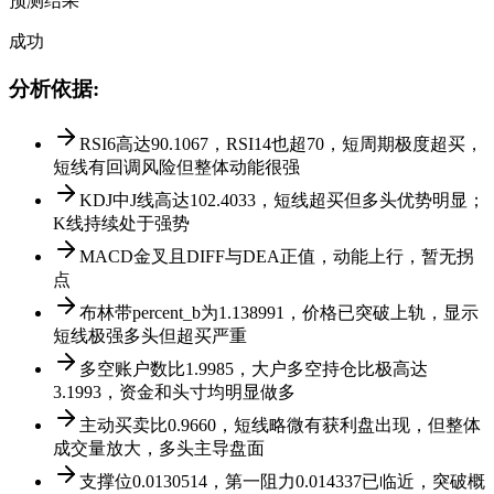
预测结果
成功
分析依据
:
RSI6高达90.1067，RSI14也超70，短周期极度超买，
短线有回调风险但整体动能很强
KDJ中J线高达102.4033，短线超买但多头优势明显；
K线持续处于强势
MACD金叉且DIFF与DEA正值，动能上行，暂无拐
点
布林带percent_b为1.138991，价格已突破上轨，显示
短线极强多头但超买严重
多空账户数比1.9985，大户多空持仓比极高达
3.1993，资金和头寸均明显做多
主动买卖比0.9660，短线略微有获利盘出现，但整体
成交量放大，多头主导盘面
支撑位0.0130514，第一阻力0.014337已临近，突破概