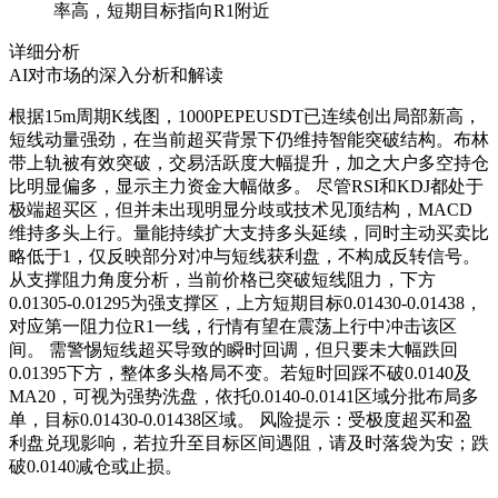
率高，短期目标指向R1附近
详细分析
AI对市场的深入分析和解读
根据15m周期K线图，1000PEPEUSDT已连续创出局部新高，
短线动量强劲，在当前超买背景下仍维持智能突破结构。布林
带上轨被有效突破，交易活跃度大幅提升，加之大户多空持仓
比明显偏多，显示主力资金大幅做多。 尽管RSI和KDJ都处于
极端超买区，但并未出现明显分歧或技术见顶结构，MACD
维持多头上行。量能持续扩大支持多头延续，同时主动买卖比
略低于1，仅反映部分对冲与短线获利盘，不构成反转信号。
从支撑阻力角度分析，当前价格已突破短线阻力，下方
0.01305-0.01295为强支撑区，上方短期目标0.01430-0.01438，
对应第一阻力位R1一线，行情有望在震荡上行中冲击该区
间。 需警惕短线超买导致的瞬时回调，但只要未大幅跌回
0.01395下方，整体多头格局不变。若短时回踩不破0.0140及
MA20，可视为强势洗盘，依托0.0140-0.0141区域分批布局多
单，目标0.01430-0.01438区域。 风险提示：受极度超买和盈
利盘兑现影响，若拉升至目标区间遇阻，请及时落袋为安；跌
破0.0140减仓或止损。