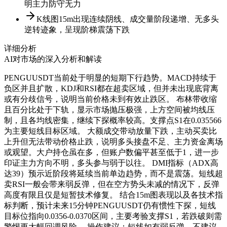
明主力防守无力
K线图15m出现连续阴线、成交量阶段递增、无多头
逆转迹象，呈现阶梯震荡下跌
详细分析
AI对市场的深入分析和解读
PENGUUSDT当前处于明显的短期下行趋势。MACD持续于
负区并且扩散，KDJ和RSI都在超卖区域，但并未出现底背离
或有分歧信号，说明当前价格未到有效止跌区。 布林带收缩
且百分比处于下轨，显示市场抛压极强，上方空间被均线压
制，且各均线密集，继续下探概率较高。支撑点S1在0.035566
为主要短线目标区域。 大额成交带动放量下跌，主动买卖比
上升但无法带动价格止跌，说明多头接盘不足、主力资金离场
或观望。大户持仓虽在多，但账户数偏平甚至低于1，进一步
印证主力方向不明，多头参与弱于以往。 DMI指标（ADX高
达39）预示近阶段将延续当前单边趋势，而不是震荡。短线超
卖RSI一般会带来弱反弹，但在空方势头未减的情况下，反弹
高度有限且仅是短暂技术修复。 结合15m图表现以及各技术指
标判断，预计未来15分钟PENGUUSDT仍有惯性下探，短线
目标位指向0.0356-0.0370区间，主要考验支撑S1，若跌破则需
警惕更大幅回调风险。 操作建议：短线如有弱反弹，不建议