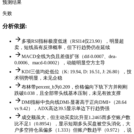
预测结果
失败
分析依据
:
多项RSI指标极度低迷（RSI14仅23.90），明显超
卖，短线虽有反弹概率，但下行趋势仍在延续
MACD全线为负且差值扩张（dif-0.0007、dea-
0.0006、macd-0.0002），动能明显空方主导
KDJ三值均处低位（K: 19.94, D: 16.51, J: 26.80），技
术弱势明显，未见企稳
布林带percent_b为0.209，价格偏向下轨下方并刚刚
跌破0.038，且全部带头线基本压制，未见有效支撑
DMI指标中负向线DMI-显著高于正向DMI+（28.64
vs 9.42），ADX高达39.5显示单边下行趋势强
成交额虽大，但主动买卖比升至1.2465而多空账户数
比不足1（0.8954），显示短期多头买盘被空头消化，大
户多空持仓虽偏多（1.333）但账户数趋平（0.972），说