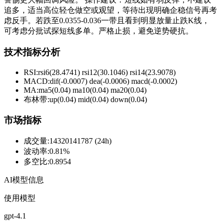
追多，适当高位轻仓做空或观望，等待出现明确企稳信号再考
虑反手。若跌至0.0355-0.036一带且看到明显放量止跌K线，
可考虑分批试探短线多单。严格止损，避免逆势硬抗。
技术指标分析
RSI:
rsi6(28.4741) rsi12(30.1046) rsi14(23.9078)
MACD:
dif(-0.0007) dea(-0.0006) macd(-0.0002)
MA:
ma5(0.04) ma10(0.04) ma20(0.04)
布林带
:
up(0.04) mid(0.04) down(0.04)
市场指标
成交量
:
14320141787 (24h)
波动率
:
0.81%
多空比
:
0.8954
AI模型信息
使用模型
gpt-4.1