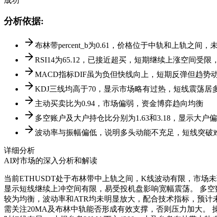
成功
分析依据
:
布林带percent_b为0.61，价格位于中轨和上轨之
RSI14为65.12，已接近超买，短期继续上涨空间受
MACD指标DIF虽为负但快线向上，短期反弹但趋势
KDJ三线均高于70，显示市场略有过热，短线震荡居
主动买卖比为0.94，市场偏弱，资金博弈趋向均衡
多空账户及大户持仓比分别为1.63和3.18，显示大
波动率与振幅偏低，说明多头动能不充足，短线突破
详细分析
AI对市场的深入分析和解读
当前ETHUSDT处于布林带中上轨之间，K线波动有限，市场
显示短线继续上冲空间有限，易受投机盘影响宽幅震荡。 多空
较为均衡，波动率和ATR均未明显放大，配合技术指标，预计未来4
需关注20MA及布林中轨能否形成有效支撑，否则压力加大。 