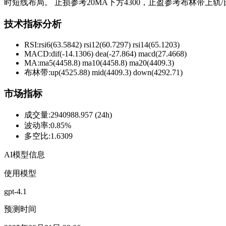
时短线布局。 止损参考20MA下方4300，止盈参考布林带上轨/日
技术指标分析
RSI:
rsi6(63.5842) rsi12(60.7297) rsi14(65.1203)
MACD:
dif(-14.1306) dea(-27.864) macd(27.4668)
MA:
ma5(4458.8) ma10(4458.8) ma20(4409.3)
布林带
:
up(4525.88) mid(4409.3) down(4292.71)
市场指标
成交量
:
2940988.957 (24h)
波动率
:
0.85%
多空比
:
1.6309
AI模型信息
使用模型
gpt-4.1
预测时间