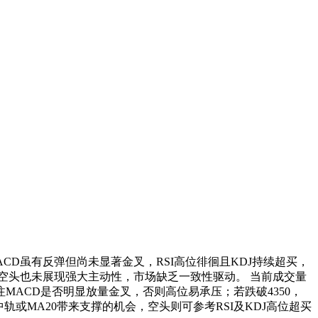
CD虽有反弹但尚未显著金叉，RSI高位徘徊且KDJ持续超买，
空头也未展现强大主动性，市场缺乏一致性驱动。 当前成交量
关注MACD是否明显放量金叉，否则高位易承压；若跌破4350，
或MA20带来支撑的机会，空头则可参考RSI及KDJ高位超买