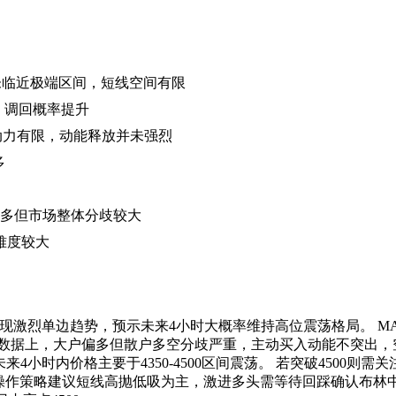
间，未临近极端区间，短线空间有限
限，调回概率提升
动力有限，动能释放并未强烈
多
户偏多但市场整体分歧较大
难度较大
未现激烈单边趋势，预示未来4小时大概率维持高位震荡格局。 MA
数据上，大户偏多但散户多空分歧严重，主动买入动能不突出，
小时内价格主要于4350-4500区间震荡。 若突破4500则需
操作策略建议短线高抛低吸为主，激进多头需等待回踩确认布林中轨