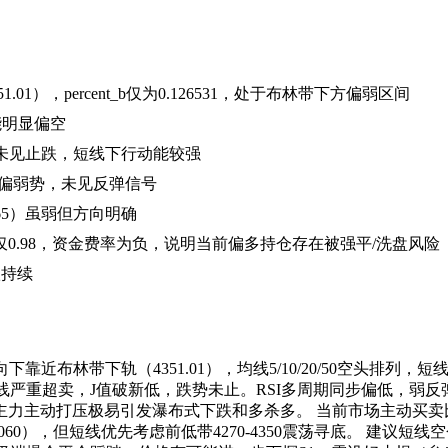
01），percent_b仅为0.126531，处于布林带下方偏弱区间
动能明显偏空
严重超卖未见止跌，短线下行动能较强
市场整体偏弱势，未见反弹信号
6465）虽弱但方向明确
0.98，资金费率为负，说明当前偏多持仓存在被强平/洗盘风险
跌持续
下靠近布林带下轨（4351.01），均线5/10/20/50空头排列，短
线严重超卖，J值破新低，跌势未止。RSI多周期同步偏低，弱
主力主动打压极易引发瀑布式下跌和多杀多。 当前市场主动买卖
060），但短线优先考虑前低带4270-4350震荡寻底。 建