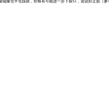
极端爆仓平仓踩踏，价格有可能进一步下探S1，需设好止损（参考4