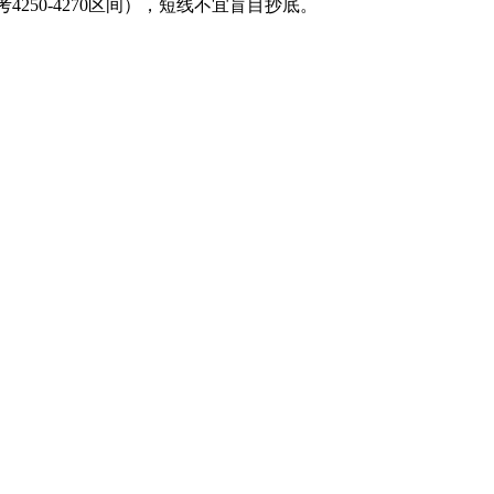
250-4270区间），短线不宜盲目抄底。