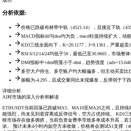
成功
分析依据
:
价格已跌破布林带中轨（4521.14），且接近下轨（4351.
MACD指标dif与dea均为负，macd柱值持续扩大，
KDJ三线全面向下，K=20.1177，J=9.1361，
RSI 6/12/14/24均低于50，最低已至30.9665，
DMI指标中+dmi明显小于-dmi，趋势强度（adx=15.
多空大户持仓、多空账户均大幅偏多，但主动买卖比仅
振幅为-4.295，且成交量同比未现爆发，反弹弱于下
详细分析
AI对市场的深入分析和解读
ETHUSDT当前回落已跌破MA5、MA10至MA20之间，且持续向
能强烈，尚未见到底背离或反弹信号，空方占优持续。 KDJ三
映市场存在做多拥挤，当前负资金费率导致多单成本升高，若
浓。 预计未来4小时内如空方未收敛，价格将会测试S1支撑（4