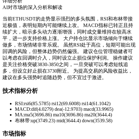
详细分析
AI对市场的深入分析和解读
当前ETHUSDT的走势显示强烈的多头氛围，RSI和布林带接
近极值，表明短期内可能继续上攻。 MACD指标已转正且持
续扩大，暗示多头动力逐渐增强，同时成交量维持在较高水
平，进一步支持价格上涨。 大户持仓比显示市场倾向于继续
做多，市场情绪非常乐观。 虽然RSI处于高位，短期可能出现
回调的风险，但整体趋势仍然偏强。 建议仓位管理稳健者可
以考虑在回调时介入，同时设立止损位保护利润。 操作建议
是关注价格突破3830-3850之间，一旦突破可以考虑短线追
多，但设立好止损在3730附近。 为提高交易的风险收益比，
建议在多头强势时追随趋势，但不宜过于激进。
技术指标分析
RSI:
rsi6(85.5785) rsi12(69.6008) rsi14(61.1042)
MACD:
dif(4.0279) dea(-12.9703) macd(33.9965)
MA:
ma5(3696.86) ma10(3696.86) ma20(3644.4)
布林带
:
up(3749.23) mid(3644.4) down(3539.58)
市场指标