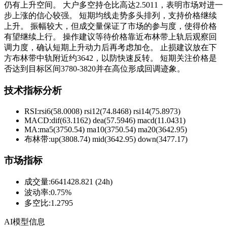
仍有上升空间。 大户多空持仓比高达2.5011，表明市场对进一
步上涨的信心较强。 短期均线走势多头排列，支持价格继续
上升。 振幅较大，但成交量保证了市场的参与度，使得价格
有望继续上行。 操作建议等待价格靠近布林带上轨后观察回
调力度，确认短期上升动力后再考虑加仓。 止损建议放在下
方布林带中轨附近约3642，以防快速反转。 短期关注价格是
否达到目标区间3780-3820并在高位形成回调迹象。
技术指标分析
RSI:
rsi6(58.0008) rsi12(74.8468) rsi14(75.8973)
MACD:
dif(63.1162) dea(57.5946) macd(11.0431)
MA:
ma5(3750.54) ma10(3750.54) ma20(3642.95)
布林带
:
up(3808.74) mid(3642.95) down(3477.17)
市场指标
成交量
:
6641428.821 (24h)
波动率
:
0.75%
多空比
:
1.2795
AI模型信息