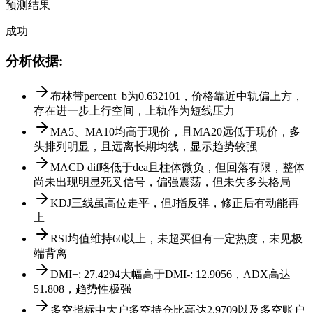
预测结果
成功
分析依据
:
布林带percent_b为0.632101，价格靠近中轨偏上方，
存在进一步上行空间，上轨作为短线压力
MA5、MA10均高于现价，且MA20远低于现价，多
头排列明显，且远离长期均线，显示趋势较强
MACD dif略低于dea且柱体微负，但回落有限，整体
尚未出现明显死叉信号，偏强震荡，但未失多头格局
KDJ三线虽高位走平，但J指反弹，修正后有动能再
上
RSI均值维持60以上，未超买但有一定热度，未见极
端背离
DMI+: 27.4294大幅高于DMI-: 12.9056，ADX高达
51.808，趋势性极强
多空指标中大户多空持仓比高达2.9709以及多空账户