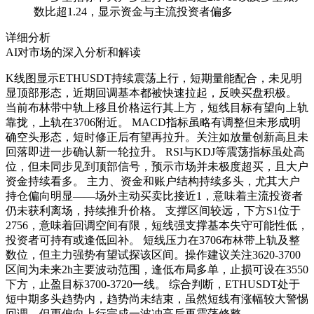
数比超1.24，显示资金与主流投资者偏多
详细分析
AI对市场的深入分析和解读
K线图显示ETHUSDT持续震荡上行，短期量能配合，未见明
显顶部形态，近期回调基本都被快速拉起，反映买盘积极。
当前布林带中轨上移且价格运行其上方，短线目标有望向上轨
靠拢，上轨在3706附近。 MACD指标虽略有调整但未形成明
确空头形态，短时修正后有望再拉升。关注如放量创新高且未
回落即进一步确认新一轮拉升。 RSI与KDJ等震荡指标虽处高
位，但未同步见到顶部信号，预示市场并未极度超买，且大户
资金持续看多。 主力、资金和账户结构持续多头，尤其大户
持仓偏向明显——场外主动买卖比接近1，意味着主流投资者
仍未获利离场，持续推升价格。 支撑区间较远，下方S1位于
2756，意味着回调空间有限，短线强支撑基本失守可能性低，
投资者可持有或逢低回补。 短线压力在3706布林带上轨及整
数位，但主力强势有望试探该区间。操作建议关注3620-3700
区间为未来2h主要波动范围，逢低布局多单，止损可设在3550
下方，止盈目标3700-3720一线。 综合判断，ETHUSDT处于
短中期多头趋势内，趋势尚未结束，虽然短线有涨幅较大警惕
回调，但更偏向上行完成一波冲高后再震荡修整。