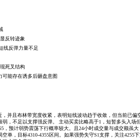
域
明显反转迹象
区，短线反弹力量不足
呈现死叉结构
力可能存在诱多后砸盘意图
附近，并且布林带宽度收紧，表明短线波动趋于收敛，但当前已偏空
极弱，不足以支撑强反弹。 主动买卖比略高于1，短暂多头入场
4255，预计弱势震荡下行概率较大。且24小时成交量与成交额
空单，目标4310-4355区间。如果强势失守S1支撑，关注4255