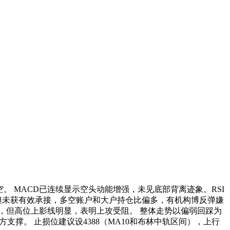
。 MACD已连续显示空头动能增强，未见底部背离迹象。RSI
但未获有效承接，多空账户和大户持仓比偏多，有机构博反弹嫌
虽大，但高位上影线明显，表明上攻受阻。 整体走势以偏弱回踩为
下方支撑。 止损位建议设4388（MA10和布林中轨区间），上行