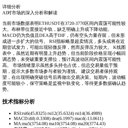
详细分析
AI对市场的深入分析和解读
当前市场数据表明ETHUSDT在3720-3770区间内震荡可能性较
大。布林带位置接近中轨，缺乏明确上升或下降动能。
MACD仍为负值且DEA高于DIF，仍有空头力量存留，但未形
成进一步扩大的信号。 RSI指标略显超卖情况，多头或将在近
期尝试发力，可能出现轻微反弹，然而反弹压力较大。 K线图
表中，虽然近期有明显上升趋势，但当前阶段价格呈现小幅回
调态势，未突破重要支撑位，预计高波动区间内震荡可能性
高。 市场情绪显示虽然多头持仓占优，但总交易量低于预
期，提示大多数市场参与者较为谨慎。 建议交易者保持观
望，在出现明确突破信号后再做出交易决策。短期内，波动幅
度可能较小，保守策略是监视中轨变化，等待更多数据确认趋
势。
技术指标分析
RSI:
rsi6(45.8325) rsi12(35.6324) rsi14(36.4989)
MACD:
dif(-0.3308) dea(6.1997) macd(-13.0611)
MA:
ma5(3754.08) ma10(3754.08) ma20(3774.43)