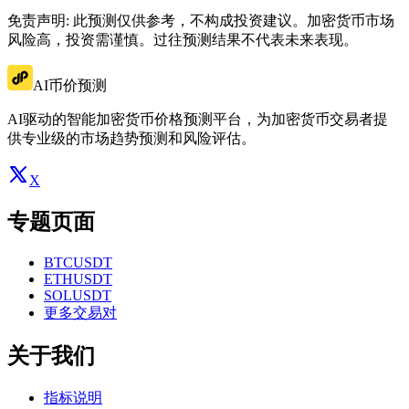
免责声明: 此预测仅供参考，不构成投资建议。加密货币市场
风险高，投资需谨慎。过往预测结果不代表未来表现。
AI币价预测
AI驱动的智能加密货币价格预测平台，为加密货币交易者提
供专业级的市场趋势预测和风险评估。
X
专题页面
BTCUSDT
ETHUSDT
SOLUSDT
更多交易对
关于我们
指标说明