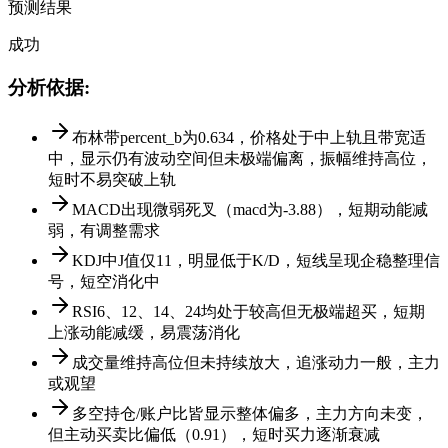
预测结果
成功
分析依据
:
布林带percent_b为0.634，价格处于中上轨且带宽适
中，显示仍有波动空间但未极端偏离，振幅维持高位，
短时不易突破上轨
MACD出现微弱死叉（macd为-3.88），短期动能减
弱，有调整需求
KDJ中J值仅11，明显低于K/D，短线呈现企稳整理信
号，短空消化中
RSI6、12、14、24均处于较高但无极端超买，短期
上涨动能减缓，易震荡消化
成交量维持高位但未持续放大，追涨动力一般，主力
或观望
多空持仓/账户比皆显示整体偏多，主力方向未变，
但主动买卖比偏低（0.91），短时买力逐渐衰减