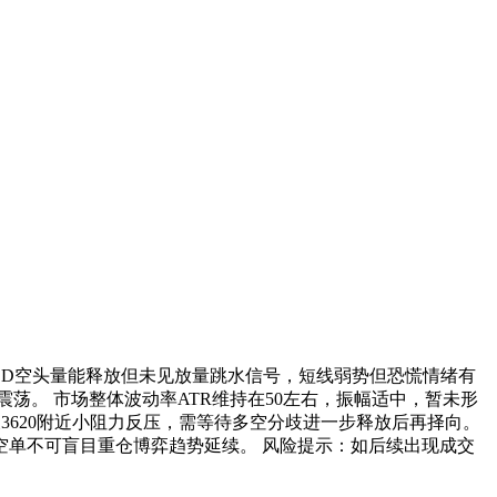
ACD空头量能释放但未见放量跳水信号，短线弱势但恐慌情绪有
荡。 市场整体波动率ATR维持在50左右，振幅适中，暂未形
性及3620附近小阻力反压，需等待多空分歧进一步释放后再择向。
，空单不可盲目重仓博弈趋势延续。 风险提示：如后续出现成交