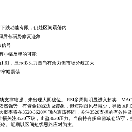
，暗示下跌动能有限，仍处区间震荡内
短线回调后有弱势修复迹象
跌信号
但有小幅反弹的可能
为1.61，显示多头力量尚有余力但市场分歧加大
持窄幅震荡
下轨支撑较强，未出现大阴破位。 RSI多周期明显进入超卖，M
依然强势，有资金边踩边吸迹象，但短期跟风盘减少，导致区间震
概率将在3520-3620区间内震荡整固，关注3520支撑的有效
关注3520下破，止盈3620压力。当前持有多单需减仓防守
策略。近期以区间短线思路应对为主。