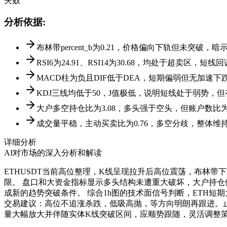
失败
分析依据
:
布林带percent_b为0.21，价格偏向下轨但未突破
RSI6为24.91、RSI14为30.68，均处于超卖区，
MACD柱为负且DIF低于DEA，短期偏弱但无加速下
KDJ三线均低于50，J值极低，说明短线处于弱势，
大户多空持仓比为3.08，多头强于空头，但账户数比
成交量平稳，主动买卖比为0.76，多空分歧，整体维
详细分析
AI对市场的深入分析和解读
ETHUSDT当前高位整理，K线呈现拉升后高位震荡，布林带
限。 盘口和大资金指标显示多头结构未遭重大破坏，大户持仓
成新的趋势突破条件。 综合1h图的技术面信号判断，ETH短期大
交易建议：高位不追涨杀跌，低吸高抛，等方向明朗再跟进。止损
量大幅放大并伴随实体K线突破区间，应顺势跟随，灵活调整