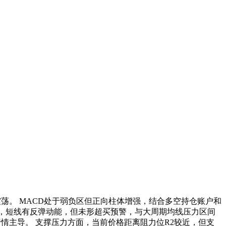
震荡。 MACD处于弱负区但正向柱体增强，结合多空持仓账户和
域，短线有反弹动能，但未形超买预警，与大周期均线压力区间
行情主导。 支撑压力方面，当前价格距离阻力位R2较近，但支