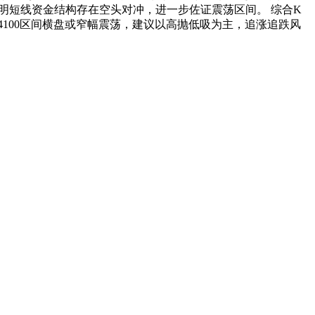
说明短线资金结构存在空头对冲，进一步佐证震荡区间。 综合K
-4100区间横盘或窄幅震荡，建议以高抛低吸为主，追涨追跌风