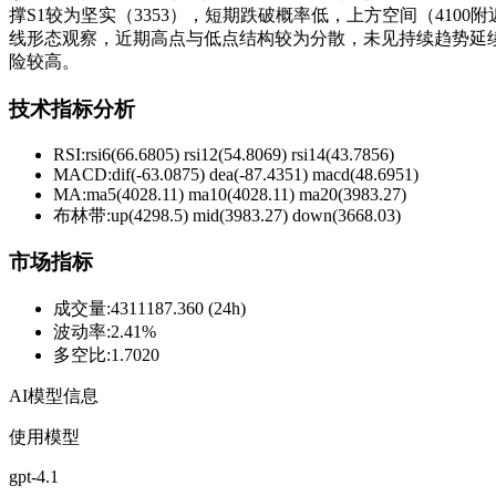
撑S1较为坚实（3353），短期跌破概率低，上方空间（41
线形态观察，近期高点与低点结构较为分散，未见持续趋势延续，震
险较高。
技术指标分析
RSI:
rsi6(66.6805) rsi12(54.8069) rsi14(43.7856)
MACD:
dif(-63.0875) dea(-87.4351) macd(48.6951)
MA:
ma5(4028.11) ma10(4028.11) ma20(3983.27)
布林带
:
up(4298.5) mid(3983.27) down(3668.03)
市场指标
成交量
:
4311187.360 (24h)
波动率
:
2.41%
多空比
:
1.7020
AI模型信息
使用模型
gpt-4.1