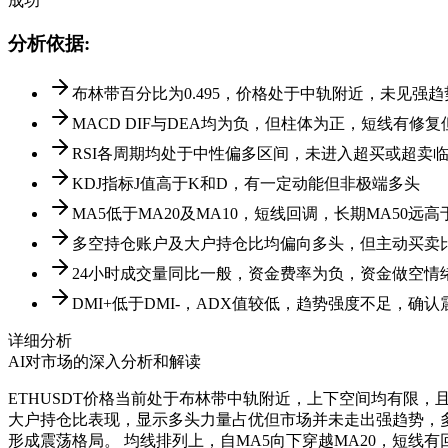
成功
分析依据
:
布林带百分比为0.495，价格处于中轨附近，未见强
MACD DIF与DEA均为负，但柱体为正，短线有修
RSI各周期均处于中性偏多区间，未进入超买或超卖
KDJ指标J值高于K和D，有一定动能但非极端多头
MA5低于MA20及MA10，短线回调，长期MA50
多空持仓账户及大户持仓比均偏向多头，但主动买卖
24小时成交量同比一般，资金费率为负，资金做空情
DMI+低于DMI-，ADX值较低，趋势强度不足，确
详细分析
AI对市场的深入分析和解读
ETHUSDT价格当前处于布林带中轨附近，上下空间均有限，
大户持仓比表现，显示多头力量占优但市场并未走出强趋势，多
形成震荡格局。 均线排列上，自MA5向下穿越MA20，短线