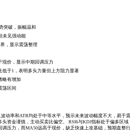
趋势突破，振幅温和
复但未见强动能
临界，显示震荡整理
远高于现价，显示中期回调压力
比低于1，表明多头力量但上方阻力显著
绪略有增加
认震荡区间
且波动率和ATR均处于中等水平，预示未来波动幅度不大，易于
头资金谨慎，主动买卖比偏空。 RSI6与KDJ指标处于偏多区
有回调压力，而MA50远高于现价，缺乏快速上攻基础，预期盘整