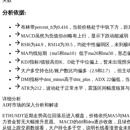
失败
分析依据
:
布林带percent_b为0.416，当前价格处于中轨
MACD虽然为负值但dif略有上行，显示下跌动能减
RSI6为44.9，RSI14为39.5，均处中性偏弱区
MA均线短期（ma5和ma10）低于ma20和ma50，
KDJ指标J值较高但K、D处于中位偏上，暂未出现拐
大户多空持仓比/账户数比均偏多（2.9和2.7），
DMI指标中dmi_minus高于dmi_plus，ADX 2
ATR为212，波动处于正常水平，震荡区间幅度核算
详细分析
AI对市场的深入分析和解读
ETHUSDT近期走势高位回落后进入横盘，价格依托MA5与MA1
力资金暂无大幅推升意愿。 MACD的dif和dea逐步收敛，
从链上跟交易数据看，大户持仓多于空，说明长线看涨资金未撤退，但