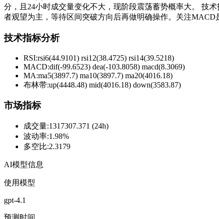
分，且24小时成交量变化不大，现阶段震荡蓄势概率大。 技术指
者观望为主，等待区间突破方向后再做明确操作。关注MACD
技术指标分析
RSI:
rsi6(44.9101) rsi12(38.4725) rsi14(39.5218)
MACD:
dif(-99.6523) dea(-103.8058) macd(8.3069)
MA:
ma5(3897.7) ma10(3897.7) ma20(4016.18)
布林带
:
up(4448.48) mid(4016.18) down(3583.87)
市场指标
成交量
:
1317307.371 (24h)
波动率
:
1.98%
多空比
:
2.3179
AI模型信息
使用模型
gpt-4.1
预测时间