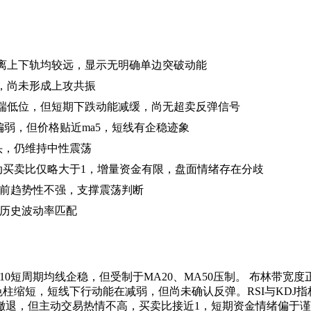
下方，距离上下轨均较远，显示无明确单边突破动能
弱，尚未形成上攻共振
，未到极端低位，但短期下跌动能减缓，尚无超卖反弹信号
形态偏弱，但价格贴近ma5，短线有企稳迹象
头，仍维持中性震荡
但主动买卖比仅略大于1，增量资金有限，盘面情绪存在分歧
2偏低，当前趋势性不强，支撑震荡判断
与历史波动率匹配
0短周期均线企稳，但受制于MA20、MA50压制。 布林带宽度正常
且绿色柱缩短，短线下行动能在减弱，但尚未确认反弹。RSI与K
主动交易热情不高，买卖比接近1，短期资金情绪偏于谨慎。 支撑阻