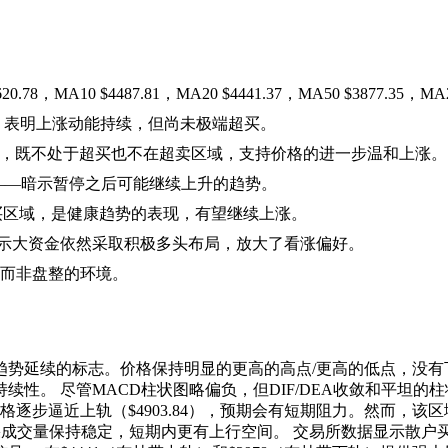
8，MA10 $4487.81，MA20 $4441.37，MA50 $3877.3
之间，表明上涨动能持续，但尚未极端超买。
24）为63.5，既不处于超买也不在超卖区域，支持价格的进一步温和上涨。
敛——暗示暂停之后可能继续上升的趋势。
未进入超买区域，是健康趋势的表现，有望继续上涨。
5）显示大资金依然采取积极多头布局，放大了看涨偏好。
势而非盘整的环境。
势延续的标志。价格保持明显的更高的高点/更高的低点，没有
性。 尽管MACD柱状图略偏负，但DIF/DEA收敛和平坦
格逐步逼近上轨（$4903.84），预期会有短期阻力。然而，该区
如果成交量保持稳定，短期内更有上行空间。 交易所数据显示散户买