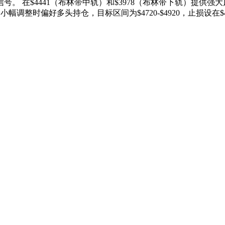
 在$4441（布林带中轨）和$3978（布林带下轨）提供强大
日内小幅调整时偏好多头持仓，目标区间为$4720-$4920，止损