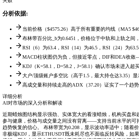
失败
分析依据
:
当前价格（$4575.26）高于所有重要的均线（MA5 $4620.7
布林带百分比_b为0.6451，价格位于中轨和上轨
RSI（6）为63.4，RSI（14）为46.5，RSI（
MACD柱状图仍为负，但接近零点，DIF和DEA收
KDJ（K=58.1，D=58.2，J=58.1）确认市场
大户/顶级账户多空比（高于1.5，最大持仓达3.3
高成交量和持续走高的ADX（37.20）证实了一个趋
详细分析
AI对市场的深入分析和解读
近期蜡烛图结构显示强劲、实体宽大的看涨蜡烛，机构买盘和趋
参与健康，价格与成交量之间没有背离——支持当前水平的可持续
趋势恢复的信心。 布林带宽为0.208，显示波动率适中；随着价
非极端KDJ，显示ETHUSDT既未耗尽也不面临反转风险，