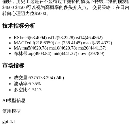
偏好，历史上这是在不显得过于拥挤的情况下持续上涨的预测信号。
$4600-$4500可以视为高概率的多头介入点。 交易策略：在
转向心理阻力位$5000。
技术指标分析
RSI:
rsi6(63.4094) rsi12(53.2228) rsi14(46.4862)
MACD:
dif(218.6959) dea(238.4145) macd(-39.4372)
MA:
ma5(4620.78) ma10(4620.78) ma20(4441.37)
布林带
:
up(4903.84) mid(4441.37) down(3978.9)
市场指标
成交量
:
5375133.294 (24h)
波动率
:
5.35%
多空比
:
1.5113
AI模型信息
使用模型
gpt-4.1