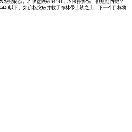
风险控制点。若收盘跌破$4441，应保持警惕，但短期回撤至
设在$4440以下。如价格突破并收于布林带上轨之上，下一个目标将