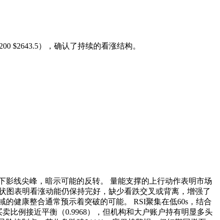
5，MA200 $2643.5），确认了持续的看涨结构。
下影线尖峰，暗示可能的反转。 量能支撑的上行动作表明市场
的柱状图表明看涨动能仍保持完好，缺少看跌交叉或背离，增强了
域的健康整合通常预示着突破的可能。 RSI聚集在低60s，结合
卖比例接近平衡（0.9968），但机构和大户账户持有明显多头