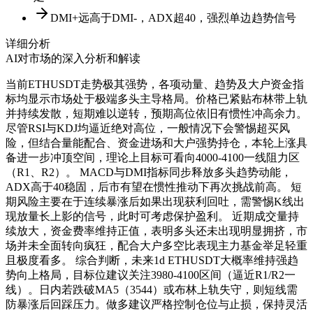
DMI+远高于DMI-，ADX超40，强烈单边趋势信号
详细分析
AI对市场的深入分析和解读
当前ETHUSDT走势极其强势，各项动量、趋势及大户资金指
标均显示市场处于极端多头主导格局。价格已紧贴布林带上轨
并持续发散，短期难以逆转，预期高位依旧有惯性冲高余力。
尽管RSI与KDJ均逼近绝对高位，一般情况下会警惕超买风
险，但结合量能配合、资金进场和大户强势持仓，本轮上涨具
备进一步冲顶空间，理论上目标可看向4000-4100一线阻力区
（R1、R2）。 MACD与DMI指标同步释放多头趋势动能，
ADX高于40稳固，后市有望在惯性推动下再次挑战前高。 短
期风险主要在于连续暴涨后如果出现获利回吐，需警惕K线出
现放量长上影的信号，此时可考虑保护盈利。 近期成交量持
续放大，资金费率维持正值，表明多头还未出现明显拥挤，市
场并未全面转向疯狂，配合大户多空比表现主力基金举足轻重
且极度看多。 综合判断，未来1d ETHUSDT大概率维持强趋
势向上格局，目标位建议关注3980-4100区间（逼近R1/R2一
线）。日内若跌破MA5（3544）或布林上轨失守，则短线需
防暴涨后回踩压力。做多建议严格控制仓位与止损，保持灵活