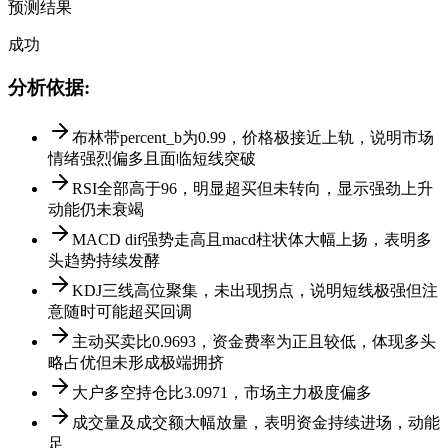
预测结果
成功
分析依据
:
布林带percent_b为0.99，价格极接近上轨，说明市场
情绪强烈偏多且面临短线突破
RSI全部高于96，明显超买但未转向，显示强劲上升
动能仍未衰竭
MACD dif强势走高且macd柱状体大幅上扬，表明多
头趋势持续发酵
KDJ三线高位聚集，未出现拐点，说明短线极强但注
意随时可能超买回调
主动买卖比0.9693，资金费率为正且较低，体现多头
略占优但未形成极端拥挤
大户多空持仓比3.0971，市场主力极度偏多
成交量及成交额大幅放量，表明资金持续进场，动能
足