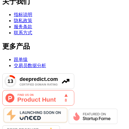
关于我们
指标说明
隐私政策
服务条款
联系方式
更多产品
跟单猿
交易员数据分析