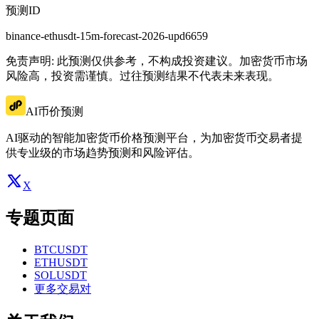
预测ID
binance-ethusdt-15m-forecast-2026-upd6659
免责声明: 此预测仅供参考，不构成投资建议。加密货币市场
风险高，投资需谨慎。过往预测结果不代表未来表现。
AI币价预测
AI驱动的智能加密货币价格预测平台，为加密货币交易者提
供专业级的市场趋势预测和风险评估。
X
专题页面
BTCUSDT
ETHUSDT
SOLUSDT
更多交易对