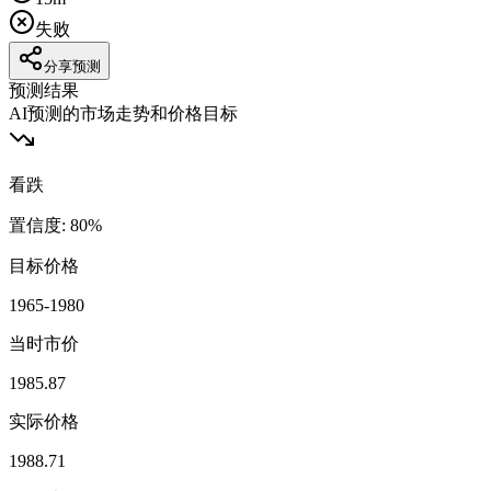
失败
分享预测
预测结果
AI预测的市场走势和价格目标
看跌
置信度
:
80
%
目标价格
1965-1980
当时市价
1985.87
实际价格
1988.71