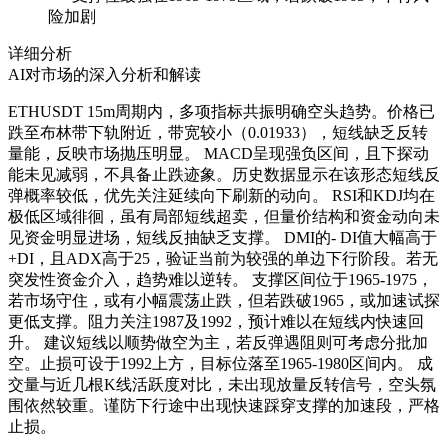
险加剧
详细分析
AI对市场的深入分析和解读
ETHUSDT 15m周期内，多项指标共振明确空头趋势。价格已
跌至布林带下轨附近，带宽较小（0.01933），短线缺乏反转
量能，反映市场抛压明显。 MACD呈现强负区间，且下探动
能未见减弱，不具备止跌迹象。历史数据显示在该形态短线反
弹概率较低，优先关注延续向下刷新的动向。 RSI和KDJ均在
极低区域徘徊，虽有局部短线超卖，但量价结构和资金动向未
见资金明显进场，短线反抽缺乏支撑。 DMI的- DI值大幅高于
+DI，且ADX高于25，验证当前为较强的单边下行阶段。若无
突发性资金介入，趋势难以逆转。 支撑区间位于1965-1975，
若市场守住，或有小幅震荡止跌，但若跌破1965，或加速试探
更低支撑。阻力关注1987及1992，预计难以在短线内快速回
升。 建议短线以顺势做空为主，若反弹遇阻则可考虑分批加
空。止损可设于1992上方，目标位落至1965-1980区间内。 成
交量与近几根K线活跃度对比，未出现放量反转信号，空头氛
围依然较重。谨防下行途中出现快速踩穿支撑的加速段，严格
止损。