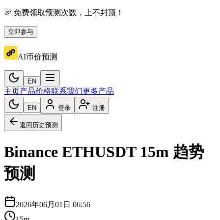
🎉 免费领取预测次数，上不封顶！
立即参与
AI币价预测
EN
主页
产品价格
联系我们
更多产品
EN
登录
注册
返回历史预测
Binance
ETHUSDT
15m
趋势
预测
2026年06月01日 06:56
15m