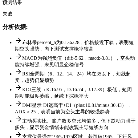
预测结果
失败
分析依据
:
布林带percent_b为0.136228，价格接近下轨，表明短
期空头强势，向下测试支撑概率较高
MACD为强烈负值（dif:-5.62，macd:-3.81），空头动
能持续增强，未见明显企稳信号
RSI全周期（6、12、14、24）均在35以下，短线超
卖，趋势仍显颓势
KDJ三线（K:16.95，D:16.74，J:17.39）极低，短周
期动能极度萎缩，延续下探概率大
DMI显示-DI远高于+DI（plus:10.81/minus:30.43），
ADX＞25，表明当前为空头主导的较强趋势
主动买卖比、账户数多空比均偏多，但下跌动力强于
多头，显示资金情绪未能改观主导短线方向
支撑位最强在1965-1975区域，若跌破1965，下行风