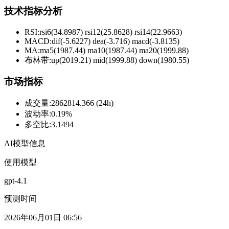
技术指标分析
RSI:
rsi6(34.8987) rsi12(25.8628) rsi14(22.9663)
MACD:
dif(-5.6227) dea(-3.716) macd(-3.8135)
MA:
ma5(1987.44) ma10(1987.44) ma20(1999.88)
布林带
:
up(2019.21) mid(1999.88) down(1980.55)
市场指标
成交量
:
2862814.366 (24h)
波动率
:
0.19%
多空比
:
3.1494
AI模型信息
使用模型
gpt-4.1
预测时间
2026年06月01日 06:56