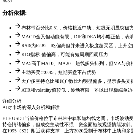
成功
分析依据
:
布林带百分比0.51，价格接近中轨，短线无明显突破
MACD金叉但动能有限，DIF和DEA均小幅正值，
RSI6为62.82，略偏高但并未进入极度超买区，上升
KDJ指标J值偏高，可能有短周期回调压力
MA5高于MA10、MA20，短线多头排列，但MA与
主动买卖比0.45，短期买盘不占优势
大户多空持仓比和账户数比均明显偏多，显示多头支
ATR和volatility值较低，波动有限，难以出现极端单
详细分析
AI对市场的深入分析和解读
ETHUSDT当前价格位于布林带中轨和短均线之间，市场波动
持仓情绪偏多，但成交主动性不强，资金面短线观望情绪浓郁。
在1995（S2）附近获得支撑，上方2020受制于布林中上轨和