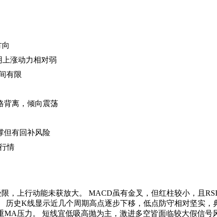
方向
表明上涨动力相对弱
空间有限
价格背离，倾向震荡
撑但有回补风险
边行情
受限，上行动能未获放大。 MACD虽有金叉，但红柱较小，且RS
 历史K线显示近几个周期高点逐步下移，低点防守相对坚实，
多重MA压力。 短线宜低吸高抛为主，激进多空皆面临较大假信号风险