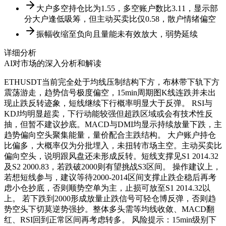
大户多空持仓比为1.55，多空账户数比3.11，显示部
分大户逢低吸筹，但主动买卖比仅0.58，散户情绪偏空
振幅收缩至负向且量能未有效放大，弱势延续
详细分析
AI对市场的深入分析和解读
ETHUSDT当前完全处于均线压制结构下方，布林带下轨下方
震荡游走，趋势信号极度偏空，15min周期图K线连跌并未出
现止跌反转迹象，短线继续下行概率明显大于反弹。 RSI与
KDJ均明显超卖，下行动能较强但超跌区域或会有技术性反
抽，但暂不建议抄底。MACD与DMI均显示持续放量下跌，主
趋势偏向空头聚集能量，量价配合主跌结构。 大户账户持仓
比偏多，大概率仅为分批埋入，未扭转市场主空。主动买卖比
偏向空头，说明跟风盘还未形成反转。短线支撑见S1 2014.32
及S2 2000.83，若跌破2000则有望挑战S3区间。 操作建议上，
若想短线参与，建议等待2000-2014区间支撑止跌企稳后再考
虑小仓抄底，否则顺势空单为主，止损可放至S1 2014.32以
上。 若下跌到2000形成放量止跌信号可轻仓博反弹，否则趋
势空头下切莫逆势强抄。整体多头需等均线收敛、MACD翻
红、RSI回到正常区间再考虑转多。 风险提示：15min级别下