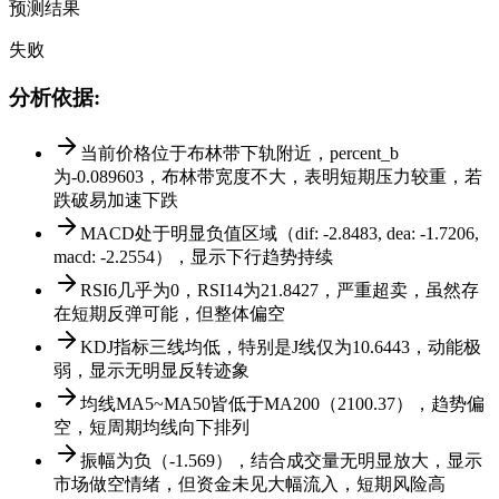
预测结果
失败
分析依据
:
当前价格位于布林带下轨附近，percent_b
为-0.089603，布林带宽度不大，表明短期压力较重，若
跌破易加速下跌
MACD处于明显负值区域（dif: -2.8483, dea: -1.7206,
macd: -2.2554），显示下行趋势持续
RSI6几乎为0，RSI14为21.8427，严重超卖，虽然存
在短期反弹可能，但整体偏空
KDJ指标三线均低，特别是J线仅为10.6443，动能极
弱，显示无明显反转迹象
均线MA5~MA50皆低于MA200（2100.37），趋势偏
空，短周期均线向下排列
振幅为负（-1.569），结合成交量无明显放大，显示
市场做空情绪，但资金未见大幅流入，短期风险高