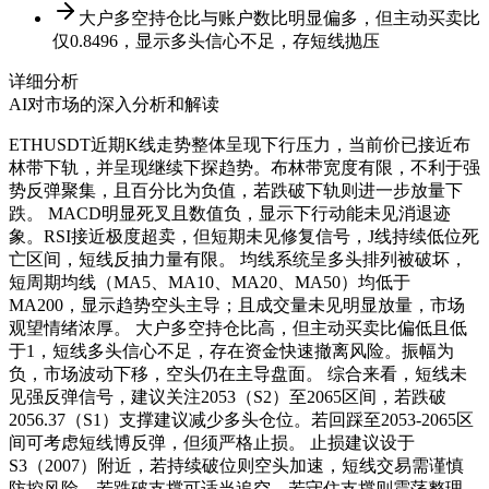
大户多空持仓比与账户数比明显偏多，但主动买卖比
仅0.8496，显示多头信心不足，存短线抛压
详细分析
AI对市场的深入分析和解读
ETHUSDT近期K线走势整体呈现下行压力，当前价已接近布
林带下轨，并呈现继续下探趋势。布林带宽度有限，不利于强
势反弹聚集，且百分比为负值，若跌破下轨则进一步放量下
跌。 MACD明显死叉且数值负，显示下行动能未见消退迹
象。RSI接近极度超卖，但短期未见修复信号，J线持续低位死
亡区间，短线反抽力量有限。 均线系统呈多头排列被破坏，
短周期均线（MA5、MA10、MA20、MA50）均低于
MA200，显示趋势空头主导；且成交量未见明显放量，市场
观望情绪浓厚。 大户多空持仓比高，但主动买卖比偏低且低
于1，短线多头信心不足，存在资金快速撤离风险。振幅为
负，市场波动下移，空头仍在主导盘面。 综合来看，短线未
见强反弹信号，建议关注2053（S2）至2065区间，若跌破
2056.37（S1）支撑建议减少多头仓位。若回踩至2053-2065区
间可考虑短线博反弹，但须严格止损。 止损建议设于
S3（2007）附近，若持续破位则空头加速，短线交易需谨慎
防控风险。若跌破支撑可适当追空，若守住支撑则震荡整理，