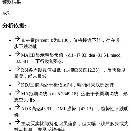
预测结果
成功
分析依据
:
布林带percent_b为0.136，价格接近下轨，存在进一
步下跌动能
MACD显示明显负值（dif -47.83, dea -31.54, macd
-32.58），下行动能强烈
RSI各周期数值极低（14期RSI仅12.35），反映极度
超卖，尚未反转
KDJ三值均处于极低区间，动能尚未底部反弹
MA短期均线（ma5 2849.18）远低于长周期均线，形
态空头排列
ADX高达43.91，DMI-强势（47.13），趋势性下跌明
确
主动买卖比与持仓比虽偏多，但大幅下跌后多头或为
被动接盘，未见反转确认