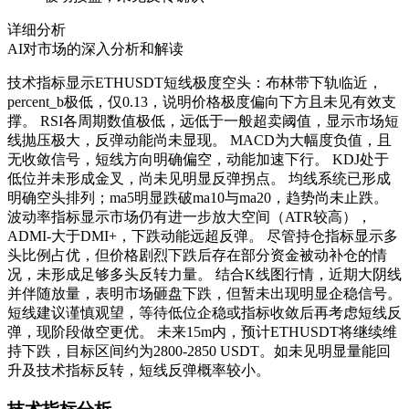
详细分析
AI对市场的深入分析和解读
技术指标显示ETHUSDT短线极度空头：布林带下轨临近，
percent_b极低，仅0.13，说明价格极度偏向下方且未见有效支
撑。 RSI各周期数值极低，远低于一般超卖阈值，显示市场短
线抛压极大，反弹动能尚未显现。 MACD为大幅度负值，且
无收敛信号，短线方向明确偏空，动能加速下行。 KDJ处于
低位并未形成金叉，尚未见明显反弹拐点。 均线系统已形成
明确空头排列；ma5明显跌破ma10与ma20，趋势尚未止跌。
波动率指标显示市场仍有进一步放大空间（ATR较高），
ADMI-大于DMI+，下跌动能远超反弹。 尽管持仓指标显示多
头比例占优，但价格剧烈下跌后存在部分资金被动补仓的情
况，未形成足够多头反转力量。 结合K线图行情，近期大阴线
并伴随放量，表明市场砸盘下跌，但暂未出现明显企稳信号。
短线建议谨慎观望，等待低位企稳或指标收敛后再考虑短线反
弹，现阶段做空更优。 未来15m内，预计ETHUSDT将继续维
持下跌，目标区间约为2800-2850 USDT。如未见明显量能回
升及技术指标反转，短线反弹概率较小。