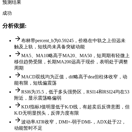
预测结果
成功
分析依据
:
布林带percent_b为0.59245，价格在中轨之上但远未
触及上轨，短线尚未具备突破动能
MA5、MA10略高于MA20、MA50，短周期有轻微上
移但趋势受限，长期MA200远高于现价，表明处于调整
周期
MACD双线均为正值，dif略高于dea但柱体收窄，动
能有限，短线偏震荡
RSI6为35.5，低于多头强势区，RSI14和RSI24均在53
附近，显示震荡略偏弱
KDJ指标J值明显低于K/D线，有超卖后反弹意图，但
K/D无明显拐头，反弹力度有限
波动率ATR收窄，DMI+-弱于DMI-，ADX处于22，
动能暂时不足