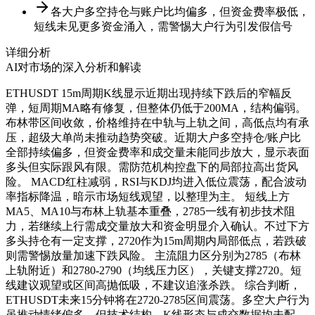
各大户多空持仓与账户比均偏多，但资金费率极低，
短线未见更多资金涌入，需警惕大户行为引发假信号
详细分析
AI对市场的深入分析和解读
ETHUSDT 15m周期K线显示近期出现持续下跌后的窄幅反
弹，短周期MA略有修复，但整体仍低于200MA，结构偏弱。
布林带区间收敛，价格维持在中轨与上轨之间，高低点均有承
压，超级大单尚未推动趋势突破。近期大户多空持仓/账户比
全部持续偏多，但资金费率和成交量未能同步放大，显示表面
多头但实际跟风有限。需防范机构控盘下的局部拉高出货风
险。 MACD红柱减弱，RSI与KDJ均进入低位震荡，配合波动
率指标降温，暗示市场短线观望，以整理为主。 短线上方
MA5、MA10与布林上轨基本重叠，2785一线有初步技术阻
力，若继续上行需成交量放大和资金明显介入确认。不过下方
多头持仓有一定支撑，2720作为15m周期内局部低点，若跌破
则需警惕放量加速下跌风险。 主流阻力区分别为2785（布林
上轨附近）和2780-2790（均线压力区），关键支撑2720。短
线建议观望或区间高抛低吸，不建议追涨杀跌。 综合判断，
ETHUSDT未来15分钟将在2720-2785区间震荡。多空大户行为
虽推动情绪偏多，但技术结构、K线形态与成交数据均未配