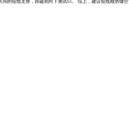
780区间的短线支撑，跌破则向下测试S1。 综上，建议短线顺势做空