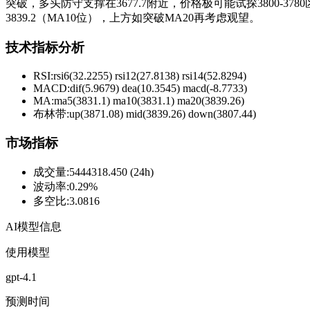
突破，多头防守支撑在3677.7附近，价格极可能试探3800-3
3839.2（MA10位），上方如突破MA20再考虑观望。
技术指标分析
RSI:
rsi6(32.2255) rsi12(27.8138) rsi14(52.8294)
MACD:
dif(5.9679) dea(10.3545) macd(-8.7733)
MA:
ma5(3831.1) ma10(3831.1) ma20(3839.26)
布林带
:
up(3871.08) mid(3839.26) down(3807.44)
市场指标
成交量
:
5444318.450 (24h)
波动率
:
0.29%
多空比
:
3.0816
AI模型信息
使用模型
gpt-4.1
预测时间