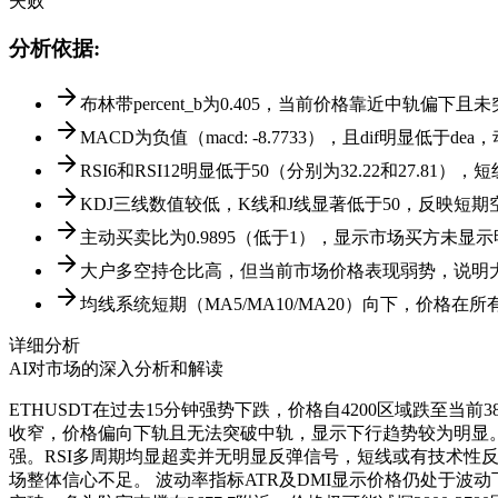
失败
分析依据
:
布林带percent_b为0.405，当前价格靠近中轨偏
MACD为负值（macd: -8.7733），且dif明显低于
RSI6和RSI12明显低于50（分别为32.22和27.
KDJ三线数值较低，K线和J线显著低于50，反映短期
主动买卖比为0.9895（低于1），显示市场买方未
大户多空持仓比高，但当前市场价格表现弱势，说明
均线系统短期（MA5/MA10/MA20）向下，价格
详细分析
AI对市场的深入分析和解读
ETHUSDT在过去15分钟强势下跌，价格自4200区域跌至
收窄，价格偏向下轨且无法突破中轨，显示下行趋势较为明显。per
强。RSI多周期均显超卖并无明显反弹信号，短线或有技术性
场整体信心不足。 波动率指标ATR及DMI显示价格仍处于