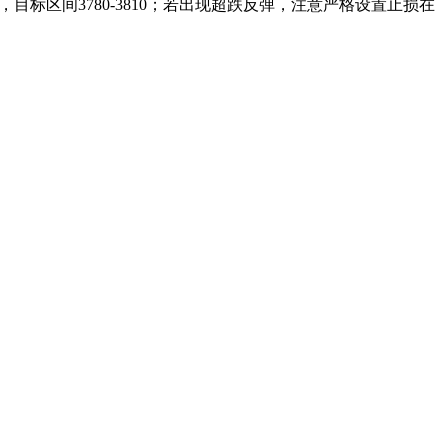
，目标区间3780-3810；若出现超跌反弹，注意严格设置止损在