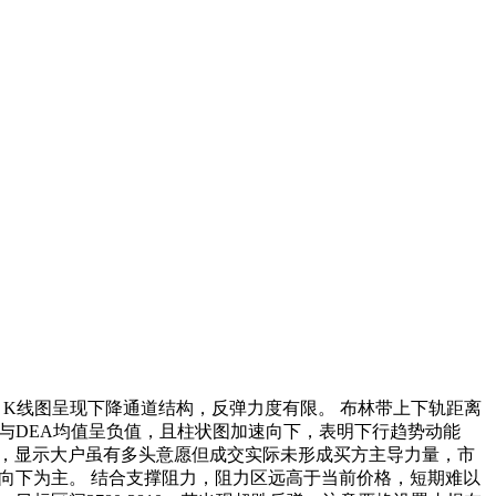
5m K线图呈现下降通道结构，反弹力度有限。 布林带上下轨距离
标虚线与DEA均值呈负值，且柱状图加速向下，表明下行趋势动能
1，显示大户虽有多头意愿但成交实际未形成买方主导力量，市
荡向下为主。 结合支撑阻力，阻力区远高于当前价格，短期难以