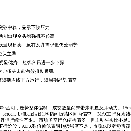
下且未突破中轨，显示下跌压力
dea，动能出现空头增强概率较高
81），短线呈现超卖，虽有反弹需求但仍处弱势
空头主导
显示明显优势，短线容易进一步下探
大户多头未能有效推动反弹
在所有短期均线下方运行，短周期趋势偏空
当前3800区间，走势整体偏弱，成交放量尚未带来明显反弹动力。1
cent_b和bandwidth均指向振荡区间内偏空。 MACD指
反弹但持续性有限。 市场多空持仓结构偏多，但主动买卖比不足
波动下行阶段，ADX数值偏低表明趋势强度不足，市场或以弱势震