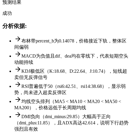
预测结果
成功
分析依据
:
布林带percent_b为0.14078，价格接近下轨，整体区
间偏弱
MACD为负值且dif、dea均在零线下，代表短期空头
动能持续
KDJ极低区（K:18.68、D:22.64、J:10.74），短线超
卖但无反弹信号
RSI普遍低于50（rsi6:42.51、rsi14:38.68），显示弱
势，尚未进入超卖反弹区
均线空头排列（MA5 < MA10 < MA20 < MA50 <
MA200），价格远低于长周期均线
DMI负向（dmi_minus:29.85）大幅高于正向
（dmi_plus:11.85），且ADX高达42.614，说明下行趋势
强烈且有效