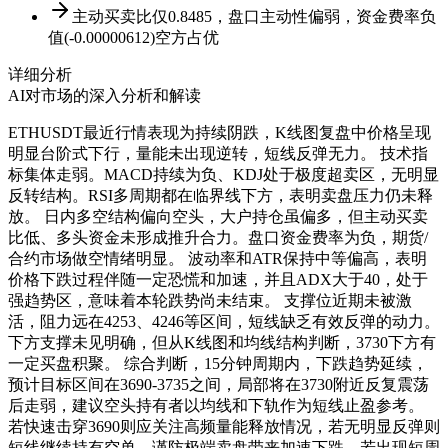
主动买卖比仅0.8485，盘口主动性偏弱，资金费率负
值(-0.00000612)空方占优
详细分析
AI对市场的深入分析和解读
ETHUSDT最近行情表现为持续阴跌，K线图复盘中价格呈现
明显台阶式下行，量能未出现逆转，短线反弹无力。 技术指
标集体走弱。MACD持续为负、KDJ处于极度超卖区，无明显
反转结构。RSI多周期都在临界线下方，表明卖盘压力仍未释
放。 日内多空结构偏向空头，大户持仓虽偏多，但主动买卖
比低、多头资金未形成推升合力。盘口资金费率为负，期货/
合约市场做空情绪明显。 波动率和ATR保持中等偏高，表明
价格下跌过程伴随一定恐慌和加速，并且ADX大于40，处于
强趋势区，意味着本轮跌势尚未结束。 支撑位近期未被激
活，阻力远在4253、4246等区间，短线缺乏有效反弹的动力。
下方支撑未见明确，但从K线图和均线结构判断，3730下方有
一定买盘积聚。 综合判断，15分钟周期内，下跌趋势延续，
预计目标区间在3690-3735之间，局部将在3730附近反复震荡
后走弱，建议空头持有者以均线和下轨作为短线止盈参考。
若快速击穿3690则应关注高频量能释放情况，若无明显反弹则
短线继续持有空单，谨防极端卖盘带来加速下跌。若出现短周