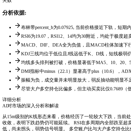
失败
分析依据
:
布林带percent_b为0.07925, 当前价格接近下轨，
RSI6为19.07，RSI12、14均为30附近，均处于
MACD、DIF、DEA全为负值，且MACD柱体加速
KDJ三线均位于低位且J线远低于K、D线，短线极弱
均线多头排列被打破，价格显著低于MA5、10、20、5
DMI指标中minus（22.1）显著高于plus（10.6）
振幅为负，成交量并未明显放大，弱反抽动能明显不
尽管大户多空持仓比偏多，但主动买卖比仅0.7689
详细分析
AI对市场的深入分析和解读
从15m级别的K线形态来看，价格经历了一轮较大下跌，当前处
收敛，表明下跌趋势仍可能延续。 RSI在多周期内全部跌至超
低，尚未拐头，弱势信号明显。 多空账户比与大户多空持仓比