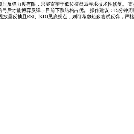
力度有限，只能寄望于低位横盘后寻求技术性修复。 支撑参考点位为
号后才能博弈反弹，目前下跌结构占优。 操作建议：15分钟周期
现放量反抽且RSI、KDJ见底拐点，则可考虑短多尝试反弹，严格