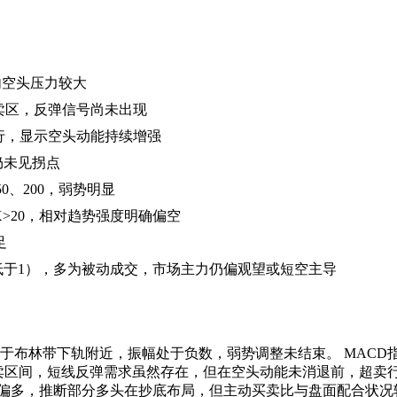
短期内空头压力较大
极度超卖区，反弹信号尚未出现
下行，显示空头动能持续增强
仍未见拐点
0、200，弱势明显
，ADX>20，相对趋势强度明确偏空
足
（低于1），多为被动成交，市场主力仍偏观望或短空主导
于布林带下轨附近，振幅处于负数，弱势调整未结束。 MACD指
卖区间，短线反弹需求虽然存在，但在空头动能未消退前，超卖行
偏多，推断部分多头在抄底布局，但主动买卖比与盘面配合状况