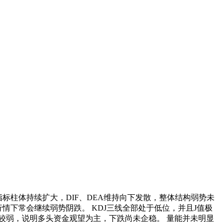
标柱体持续扩大，DIF、DEA维持向下发散，整体结构弱势未
情下常会继续弱势阴跌。 KDJ三线全部处于低位，并且J值极
较弱，说明多头资金观望为主，下跌尚未企稳。 量能并未明显