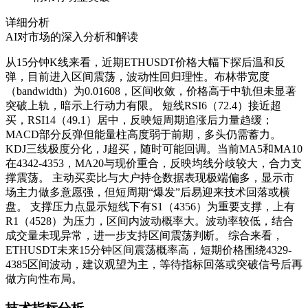
详细分析
AI对市场的深入分析和解读
从15分钟K线来看，近期ETHUSDT价格大幅下探后温和反
弹，目前进入区间震荡，波动性回归理性。布林带宽度
（bandwidth）为0.01608，区间收敛，价格高于中轨但未显著
突破上轨，暗示上行动力有限。 短线RSI6（72.4）接近超
买，RSI14（49.1）居中，反映短周期追涨后力量趋缓；
MACD部分反弹但能量柱高度弱于前期，多头仍需蓄力。
KDJ三线极度分化，J超买，随时可能回调。当前MA5和MA10
在4342-4353，MA20与现价重合，反映均线分歧较大，合力支
撑震荡。 主动买卖比与大户持仓数据表现极端偏多，显示市
场主力做多意愿强，但短周期“爆发”后易迎来技术回落或横
盘。 支撑压力点显示短线下有S1（4356）为重要支撑，上有
R1（4528）为压力，区间内波动概率大。波动率较低，结合
成交量未现异常，进一步支持区间震荡判断。 综合来看，
ETHUSDT未来15分钟区间震荡概率高，短期价格围绕4329-
4385区间波动，建议观望为主，等待指标回落或突破信号后再
做方向性布局。