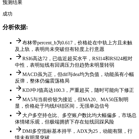
预测结果
成功
分析依据
:
布林带percent_b为0.617，价格处在中轨上方且未触
及上轨，表明尚未突破但有轻度上行意愿
RSI6高达72，已临近超买水平，RSI14和RSI24相对
中性，表明短线有回调压力但趋势未明显转弱
MACD虽为正，但dif与dea均为负值，动能虽有小幅
反弹，整体仍偏震荡格局
KDJ中J值高达100.3，严重超买，随时可能向下修正
MA5与当前价较为接近，但MA20、MA50压制明
显，价格处于均线纠结区间，无强单边信号
大户多空持仓比、多空账户数比均大幅偏多，市场总
体情绪乐观，但极端拥挤下存在短线回踩风险
DMI多空指标基本持平，ADX为25，动能有限，行
情未有明显突破