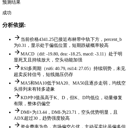
预测结果
成功
分析依据
:
当前价格4341.25已接近布林带中轨下方，percent_b
为0.31，显示处于偏低位置，短期跌破概率较高
MACD（dif: -19.80, dea: -18.25, macd: -3.11）处于明
显死叉且持续放大，空头动能加强
RSI多周期（rsi6: 40.79, rsi14: 27.05）持续弱势，未见
超卖反转信号，短线抛压仍存
MA5和MA10低于MA20、MA50且逐步走弱，均线空
头排列未有转多迹象
KDJ中J值虽高于K、D，但K、D均低位，动量修复
有限，整体仍偏空
DMI+为13.44，DMI-为23.71，空头优势明显，且
ADX超过30，趋势强度较高
资金费率为负，市场偏空占优，主动买卖比虽偏多但