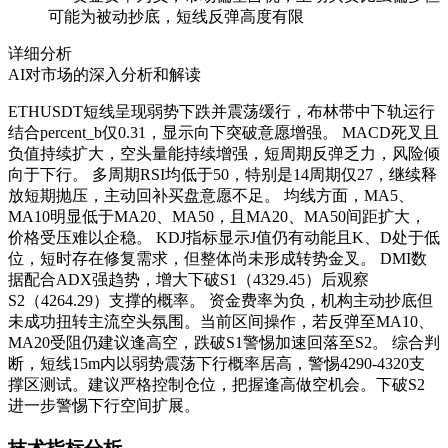
可能为被动抄底，短线反弹高度有限
详细分析
AI对市场的深入分析和解读
ETHUSDT短线呈现弱势下跌并震荡缓行，布林带中下轨运行
结合percent_b仅0.31，显示向下突破意愿增强。 MACD死叉且
负值持续扩大，空头量能持续增强，短周期反弹乏力，风险倾
向于下行。 多周期RSI均低于50，特别是14周期仅27，继续释
放短期抛压，主动回补买盘意愿不足。 均线方面，MA5、
MA10明显低于MA20、MA50，且MA20、MA50间距扩大，
价格受压难以企稳。 KDJ指标显示J值仍有动能且K、D处于低
位，短时存在修复需求，但整体尚未形成转势金叉。 DMI数
据配合ADX强趋势，增大下破S1（4329.45）后观察
S2（4264.29）支撑的概率。 资金费率为负，机构主动抄底但
未成功扭转主流空头氛围。当前区间操作，若反弹至MA10、
MA20受阻仍建议逢高空，跌破S1警惕加速回落至S2。 综合判
断，短线15m内以弱势震荡下行概率居高，警惕4290-4320支
撑区测试。建议严格控制仓位，把握逢高做空机会。下破S2
进一步警惕下行空间扩展。