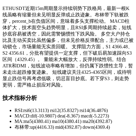
ETHUSDT近期15m周期显示持续弱势下跌格局，最新一根K
线虽略有缩量但未见明显反弹或止跌迹象。布林带下轨被跌
穿，percent_b在负值区间，意味着多头支撑松动。 MACD柱
体扩大，技术面空头趋势明显，且RSI多周期持续超卖，短线
抄底容易被诱空，因此需警惕惯性下跌风险。 多空大户持仓
比及主动买卖比虽然偏多，但未见价格反弹配合，主力或已被
动锁仓，市场量能无实质回暖。 支撑阻力方面，S1 4366.48、
S2 4356.61，分批有望提供一定支撑，但下破后易加速踩向S3
区间（4329.45）。 量能未大幅放大，反弹持续性弱。结合
ATR和DMI，短线波动率略有增加，但仍属下跌惯性主导，暂
未走出超跌修复迹象。 短线建议关注4325-4365区间，或待明
显止跌信号再考虑低吸，切忌盲目抄底。若下穿S3，则走势
更弱，需严格止损应对风险。
技术指标分析
RSI:
rsi6(13.3113) rsi12(35.8327) rsi14(36.4876)
MACD:
dif(-10.9807) dea(-8.367) macd(-5.2273)
MA:
ma5(4380.41) ma10(4380.41) ma20(4392.87)
布林带
:
up(4416.33) mid(4392.87) down(4369.4)