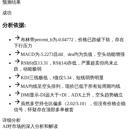
预测结果
成功
分析依据
:
布林带percent_b为-0.04772，价格已跌破下轨，存在
下行压力
MACD为-5.2273且dif、dea均为负值，空头动能增强
RSI(6)仅13.31，RSI(14)亦低，严重超卖但尚未止
跌，动能极弱
KDJ三线极低，J值仅5.34，短线弱势明显
MA均线呈空头排列，现价已低于所有短周期均线
DMI显示-DI远大于+DI，ADX上升，空头趋势确立
虽然多空持仓比偏多（2.02/3.10），但没有价格企稳
信号，怀疑存在顶部多单被套
详细分析
AI对市场的深入分析和解读