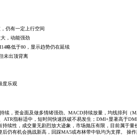
未突破，仍有一定上行空间
续放大，动能强劲
RSI14略低于80，显示趋势仍在延续
缓但未出顶背离
极度乐观
持续，资金面及做多情绪强劲。MACD持续放量，均线排列（MA5
TR指标适中，短时间快速跌破不易发生；DMI+显著高于DMI-
持续性，成交量无剧烈放大迹象，市场抛压有限，目前属于量价配合
仍有机会挑战新高，回踩MA5或布林带中轨均为支撑。 操作建议