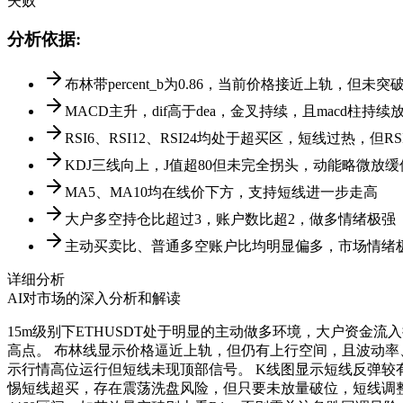
失败
分析依据
:
布林带percent_b为0.86，当前价格接近上轨，但
MACD主升，dif高于dea，金叉持续，且macd柱持
RSI6、RSI12、RSI24均处于超买区，短线过热，但
KDJ三线向上，J值超80但未完全拐头，动能略微放
MA5、MA10均在线价下方，支持短线进一步走高
大户多空持仓比超过3，账户数比超2，做多情绪极强
主动买卖比、普通多空账户比均明显偏多，市场情绪
详细分析
AI对市场的深入分析和解读
15m级别下ETHUSDT处于明显的主动做多环境，大户资金流入
高点。 布林线显示价格逼近上轨，但仍有上行空间，且波动率、A
示行情高位运行但短线未现顶部信号。 K线图显示短线反弹较有
惕短线超买，存在震荡洗盘风险，但只要未放量破位，短线调整后